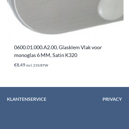
0600.01.000.A2.00, Glasklem Vlak voor
monoglas 6 MM, Satin K320
€
8,49
incl. 21% BTW
KLANTENSERVICE
PRIVACY
Algemene voorwaarden
Privacybelei
Levertijd & verzendkosten
Privacy cent
Retourinformatie
Cookiebeleid