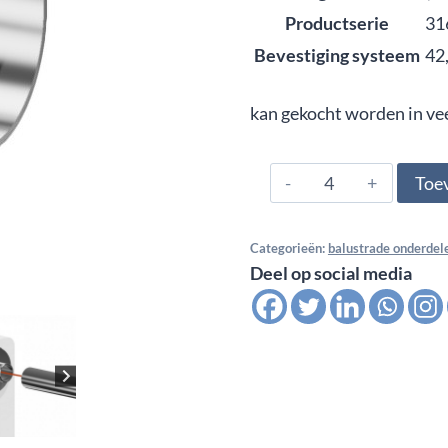
Productserie
31
Bevestiging systeem
42
kan gekocht worden in ve
316.426.0184,
Toe
Muurflens
voor
Categorieën:
balustrade onderdel
buis
Deel op social media
42,4x2,6
mm
RD
95
mm,
satin