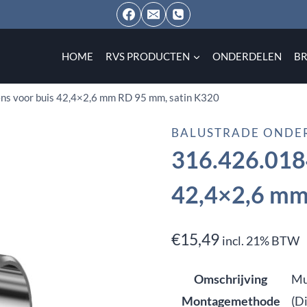
HOME
RVS PRODUCTEN
ONDERDELEN
B
ns voor buis 42,4×2,6 mm RD 95 mm, satin K320
BALUSTRADE ONDE
316.426.0184
42,4×2,6 mm
€
15,49
incl. 21% BTW
Omschrijving
Mu
Montagemethode
(D