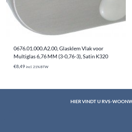
0676.01.000.A2.00, Glasklem Vlak voor
Multiglas 6,76 MM (3-0,76-3), Satin K320
€
8,49
incl. 21% BTW
HIER VINDT U RVS-WOON
d HTI-RVS
rum