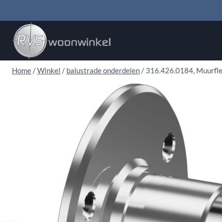
Doorgaan
naar
inhoud
Home
/
Winkel
/
balustrade onderdelen
/
316.426.0184, Muurfle