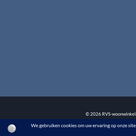
Garantie & klachten
Disclaimer
Betaalmethodes
Download brochures
Contact
© 2026 RVS-woonwinkel.n
BTW nr. NL002145483B3