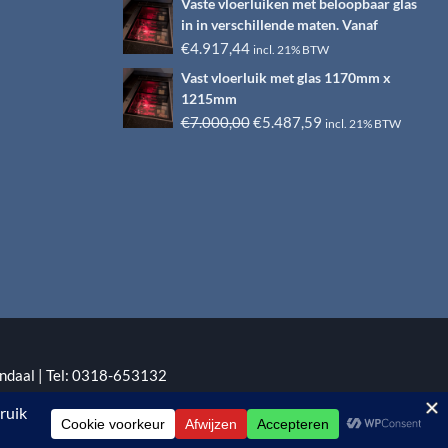
Vaste vloerluiken met beloopbaar glas
was:
is:
in in verschillende maten. Vanaf
€6.500,00.
€4.917,44.
€
4.917,44
incl. 21% BTW
Vast vloerluik met glas 1170mm x
1215mm
Oorspronkelijke
Huidige
€
7.000,00
€
5.487,59
incl. 21% BTW
prijs
prijs
was:
is:
€7.000,00.
€5.487,59.
ndaal | Tel: 0318-653132
:
EYE-GRAPHICS
Otterlo.