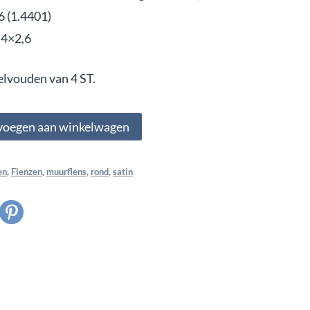
6 (1.4401)
,4×2,6
elvouden van 4 ST.
voegen aan winkelwagen
en
,
Flenzen
,
muurflens
,
rond
,
satin