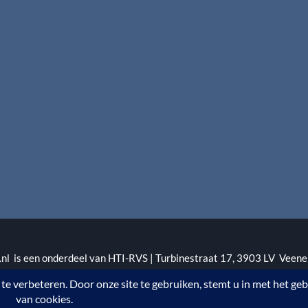
l is een onderdeel van HTI-RVS | Turbinestraat 17, 3903 LV Veene
1 | KvKnr. 09088773 | NL95 RABO 010.12.95.251 | Web ontwerp