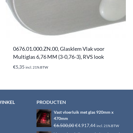
0676.01.000.ZN.00, Glasklem Vlak voor
Multiglas 6,76 MM (3-0,76-3), RVS look
€
5,35
incl. 21% BTW
WINKEL
PRODUCTEN
Vast vloerluik met glas 920mm x
470mm
Oorspronkelijke
Huidige
€
6.500,00
€
4.917,44
incl. 21% BTW
prijs
prijs