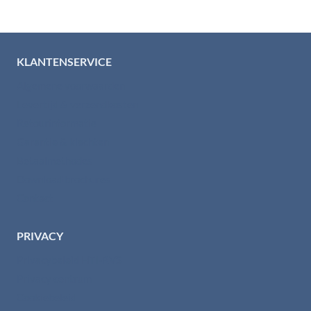
KLANTENSERVICE
Algemene voorwaarden
Levertijd & verzendkosten
Retourinformatie
Garantie & klachten
Betaalmethodes
Download brochures
Contact
PRIVACY
Privacybeleid HTI-RVS
Privacy centrum
Cookiebeleid