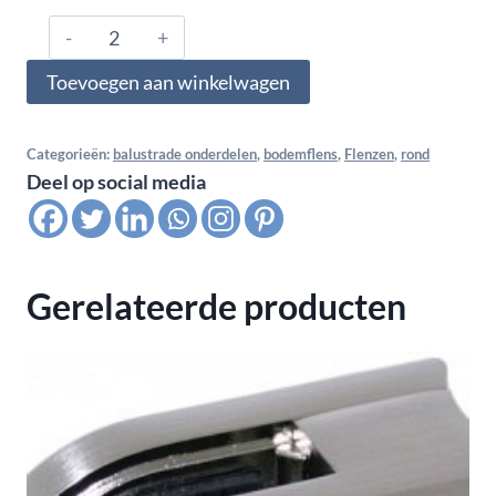
304.486.0172,
Bodem
Toevoegen aan winkelwagen
flens
RD
115
Categorieën:
balustrade onderdelen
,
bodemflens
,
Flenzen
,
rond
Deel op social media
mm
incl.
O
ring
Gerelateerde producten
voor
buis
48,3
mm
aantal