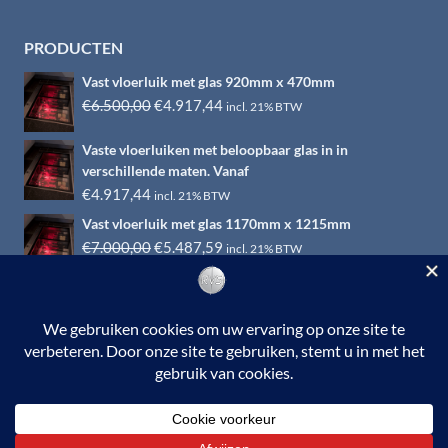
PRODUCTEN
Vast vloerluik met glas 920mm x 470mm
Oorspronkelijke
Huidige
€
6.500,00
€
4.917,44
incl. 21% BTW
prijs
prijs
Vaste vloerluiken met beloopbaar glas in in
was:
is:
verschillende maten. Vanaf
€6.500,00.
€4.917,44.
€
4.917,44
incl. 21% BTW
Vast vloerluik met glas 1170mm x 1215mm
Oorspronkelijke
Huidige
€
7.000,00
€
5.487,59
incl. 21% BTW
prijs
prijs
was:
is:
€7.000,00.
€5.487,59.
© 2026 RVS-woonwinkel.nl is een onderdeel van HTI-RVS |
Turbinestraat 17, 3903 LV Veenendaal | Tel: 0318-653132
BTW nr. NL002145483B31 | KvKnr. 09088773 | NL95
RABO 010.12.95.251 | Web ontwerp:
EYE-