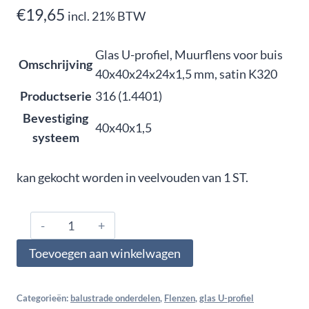
€
19,65
incl. 21% BTW
Glas U-profiel, Muurflens voor buis
Omschrijving
40x40x24x24x1,5 mm, satin K320
Productserie
316 (1.4401)
Bevestiging
40x40x1,5
systeem
kan gekocht worden in veelvouden van 1 ST.
316.404.4183,
Glas
Toevoegen aan winkelwagen
U-
profiel,
Muurflens
Categorieën:
balustrade onderdelen
,
Flenzen
,
glas U-profiel