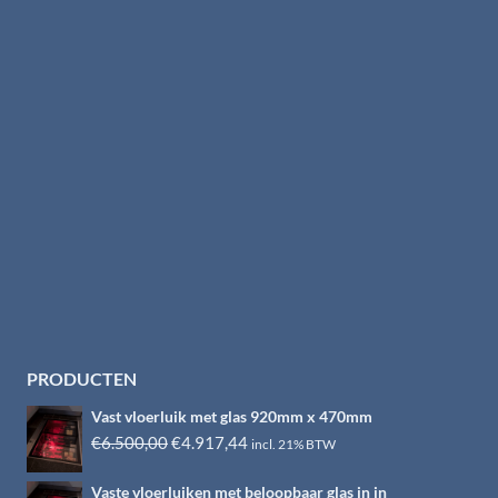
PRODUCTEN
Vast vloerluik met glas 920mm x 470mm
Oorspronkelijke
Huidige
€
6.500,00
€
4.917,44
incl. 21% BTW
prijs
prijs
Vaste vloerluiken met beloopbaar glas in in
was:
is: