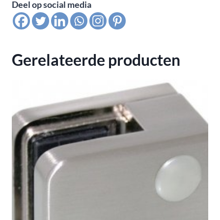
Deel op social media
voor
buis
40x40x24x24x1,5
mm,
Gerelateerde producten
satin
K320
aantal