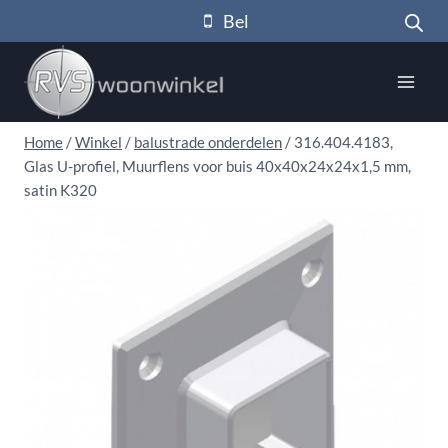
Doorgaan
Bel
naar
inhoud
Home
/
Winkel
/
balustrade onderdelen
/
316.404.4183,
Glas U-profiel, Muurflens voor buis 40x40x24x24x1,5 mm,
satin K320