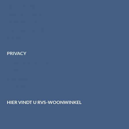
Retourinformatie
Garantie & klachten
Betaalmethodes
Download brochures
Contact
PRIVACY
Privacybeleid HTI-RVS
Privacy centrum
Cookiebeleid
Disclaimer
HIER VINDT U RVS-WOONWINKEL