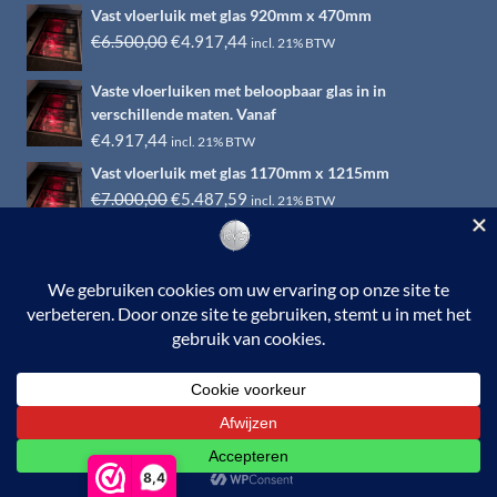
Vast vloerluik met glas 920mm x 470mm
Oorspronkelijke
Huidige
€
6.500,00
€
4.917,44
incl. 21% BTW
prijs
prijs
Vaste vloerluiken met beloopbaar glas in in
was:
is:
verschillende maten. Vanaf
€6.500,00.
€4.917,44.
€
4.917,44
incl. 21% BTW
Vast vloerluik met glas 1170mm x 1215mm
Oorspronkelijke
Huidige
€
7.000,00
€
5.487,59
incl. 21% BTW
prijs
prijs
was:
is:
€7.000,00.
€5.487,59.
© 2026 RVS-woonwinkel.nl is een onderdeel van HTI-RVS |
Turbinestraat 17, 3903 LV Veenendaal | Tel: 0318-653132
BTW nr. NL002145483B31 | KvKnr. 09088773 | NL95
RABO 010.12.95.251 | Web ontwerp:
EYE-
GRAPHICS
Otterlo.
8,4