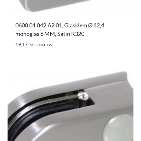
0600.01.042.A2.01, Glasklem Ø 42,4
monoglas 6 MM, Satin K320
€
9,17
incl. 21% BTW