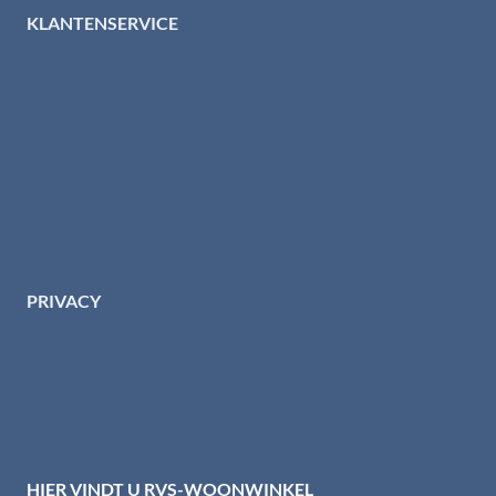
KLANTENSERVICE
Algemene voorwaarden
Levertijd & verzendkosten
Retourinformatie
Garantie & klachten
Betaalmethodes
Download brochures
Contact
PRIVACY
Privacybeleid HTI-RVS
Privacy centrum
Cookiebeleid
Disclaimer
HIER VINDT U RVS-WOONWINKEL