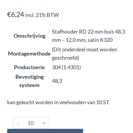
€
6,24
incl. 21% BTW
Stafhouder RD 22 mm buis 48,3
Omschrijving
mm – 12,0 mm, satin K320
(Dit onderdeel moet worden
Montagemethode
geschroefd)
Productserie
304 (1.4301)
Bevestiging
48,3
systeem
kan gekocht worden in veelvouden van 10 ST.
304.483.0640,
Stafhouder