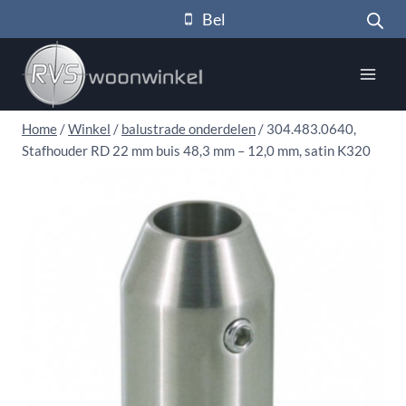
Doorgaan
Bel
naar
inhoud
Home
/
Winkel
/
balustrade onderdelen
/
304.483.0640,
Stafhouder RD 22 mm buis 48,3 mm – 12,0 mm, satin K320