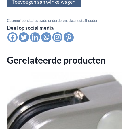
Toevoegen aan winkelwagen
RD
22
mm
Categorieën:
balustrade onderdelen
,
dwars stafhouder
Deel op social media
buis
48,3
mm
-
Gerelateerde producten
12,0
mm,
satin
K320
aantal