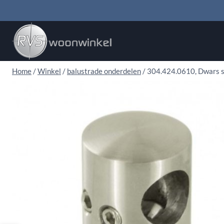
Doorgaan
naar
inhoud
Home
/
Winkel
/
balustrade onderdelen
/
304.424.0610, Dwars s