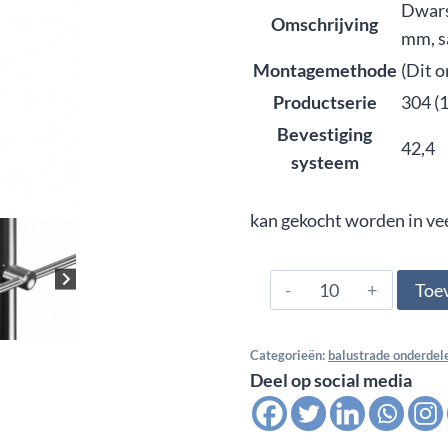
Dwars
Omschrijving
mm, s
Montagemethode
(Dit 
Productserie
304 (
Bevestiging
42,4
systeem
kan gekocht worden in ve
304.424.0610,
Toe
Dwars
stafhouder
Categorieën:
balustrade onderdel
RD
Deel op social media
22
mm