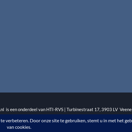
l is een onderdeel van HTI-RVS | Turbinestraat 17, 3903 LV Veene
1 | KvKnr. 09088773 | NL95 RABO 010.12.95.251 | Web ontwerp