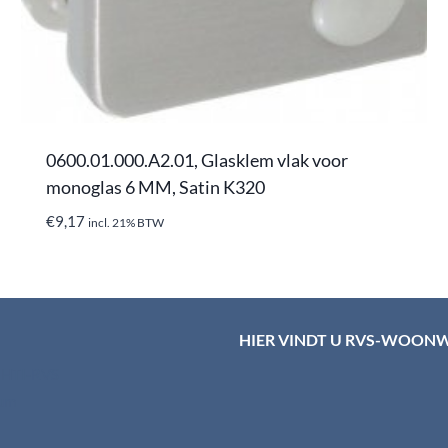
0600.01.000.A2.01, Glasklem vlak voor
monoglas 6 MM, Satin K320
€
9,17
incl. 21% BTW
HIER VINDT U RVS-WOON
d HTI-RVS
rum