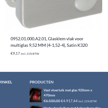
0952.01.000.A2.01, Glasklem vlak voor
multiglas 9,52 MM (4-1,52-4), Satin K320
€
9,17
incl. 21% BTW
WINKEL
PRODUCTEN
Vast vloerluik met glas 920mm x
470mm
Oorspronkelijke
Huidige
€
6.500,00
€
4.917,44
incl. 21% BTW
prijs
prijs