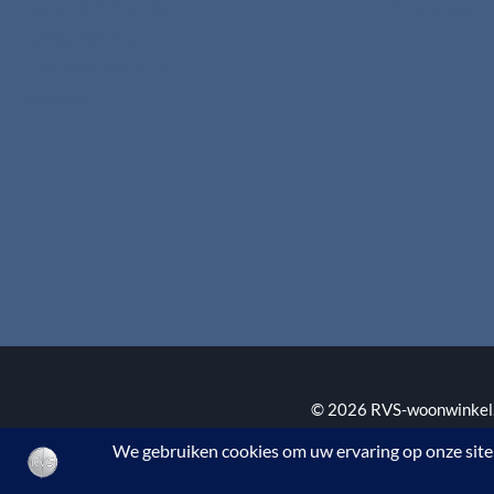
Garantie & klachten
Disclaimer
Betaalmethodes
Download brochures
Contact
© 2026 RVS-woonwinkel.n
BTW nr. NL002145483B3