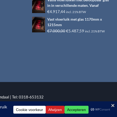
Vaste vloerluiken met beloopbaar glas
was:
is:
in in verschillende maten. Vanaf
€6.500,00.
€4.917,44.
€
4.917,44
incl. 21% BTW
Vast vloerluik met glas 1170mm x
1215mm
Oorspronkelijke
Huidige
€
7.000,00
€
5.487,59
incl. 21% BTW
prijs
prijs
was:
is:
€7.000,00.
€5.487,59.
ndaal | Tel: 0318-653132
:
EYE-GRAPHICS
Otterlo.