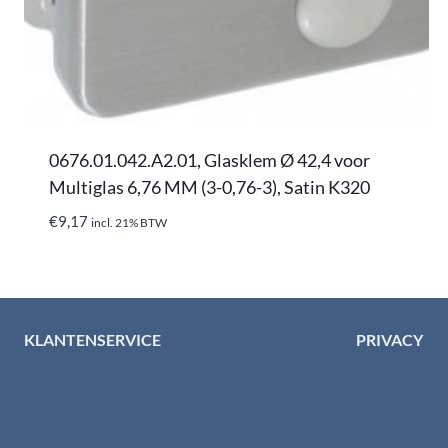
0676.01.042.A2.01, Glasklem Ø 42,4 voor
Multiglas 6,76 MM (3-0,76-3), Satin K320
€
9,17
incl. 21% BTW
KLANTENSERVICE
PRIVACY
Algemene voorwaarden
Privacybelei
Levertijd & verzendkosten
Privacy cent
Retourinformatie
Cookiebeleid