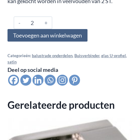
kan gekocht worden in veelvouden van 2 ST.
316.425.1202,
Glas
Toevoegen aan winkelwagen
U-
profiel,
bocht
Categorieën:
balustrade onderdelen
,
Buisverbinder
,
glas U-profiel
,
satin
horizontaal
Deel op social media
voor
buis
42,4x1,5,
satin
Gerelateerde producten
K320
aantal