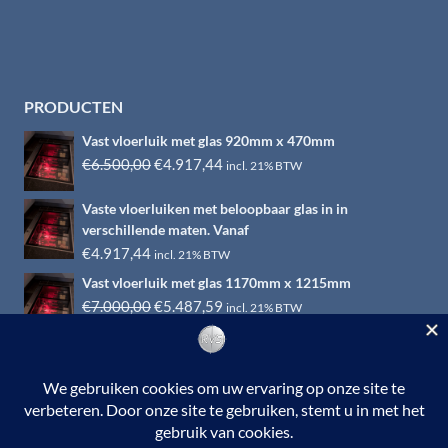
PRODUCTEN
Vast vloerluik met glas 920mm x 470mm
Oorspronkelijke
Huidige
€
6.500,00
€
4.917,44
incl. 21% BTW
prijs
prijs
Vaste vloerluiken met beloopbaar glas in in
was:
is:
verschillende maten. Vanaf
€6.500,00.
€4.917,44.
€
4.917,44
incl. 21% BTW
Vast vloerluik met glas 1170mm x 1215mm
Oorspronkelijke
Huidige
€
7.000,00
€
5.487,59
incl. 21% BTW
prijs
prijs
was:
is:
€7.000,00.
€5.487,59.
© 2026 RVS-woonwinkel.nl is een onderdeel van HTI-RVS |