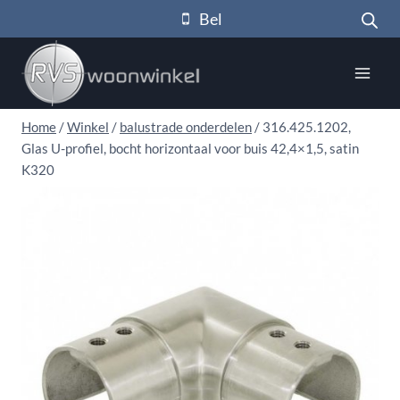
Doorgaan
Bel
naar
inhoud
Home
/
Winkel
/
balustrade onderdelen
/
316.425.1202,
Glas U-profiel, bocht horizontaal voor buis 42,4×1,5, satin
K320