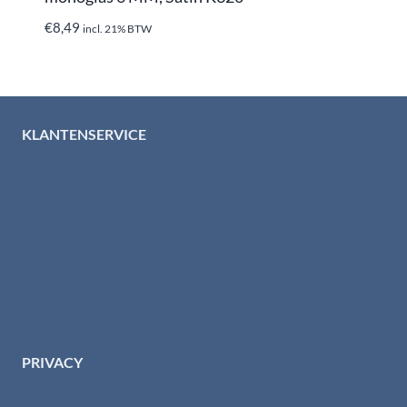
€
8,49
incl. 21% BTW
KLANTENSERVICE
Algemene voorwaarden
Levertijd & verzendkosten
Retourinformatie
Garantie & klachten
Betaalmethodes
Download brochures
Contact
PRIVACY
Privacybeleid HTI-RVS