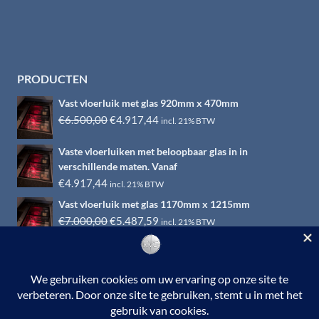
PRODUCTEN
Vast vloerluik met glas 920mm x 470mm
Oorspronkelijke
Huidige
€
6.500,00
€
4.917,44
incl. 21% BTW
prijs
prijs
Vaste vloerluiken met beloopbaar glas in in
was:
is:
verschillende maten. Vanaf
€6.500,00.
€4.917,44.
€
4.917,44
incl. 21% BTW
Vast vloerluik met glas 1170mm x 1215mm
Oorspronkelijke
Huidige
€
7.000,00
€
5.487,59
incl. 21% BTW
prijs
prijs
was:
is:
€7.000,00.
€5.487,59.
© 2026 RVS-woonwinkel.nl is een onderdeel van HTI-RVS |