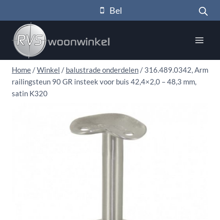
Doorgaan
Bel
naar
inhoud
Home
/
Winkel
/
balustrade onderdelen
/
316.489.0342, Arm
railingsteun 90 GR insteek voor buis 42,4×2,0 – 48,3 mm,
satin K320