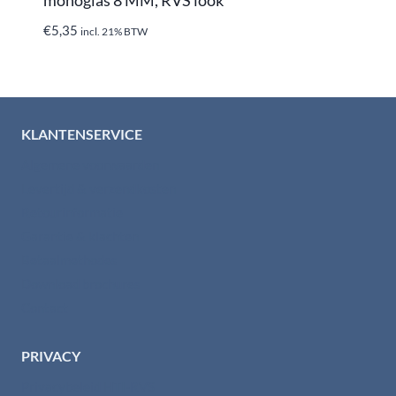
€
5,35
incl. 21% BTW
KLANTENSERVICE
Algemene voorwaarden
Levertijd & verzendkosten
Retourinformatie
Garantie & klachten
Betaalmethodes
Download brochures
Contact
PRIVACY
Privacybeleid HTI-RVS