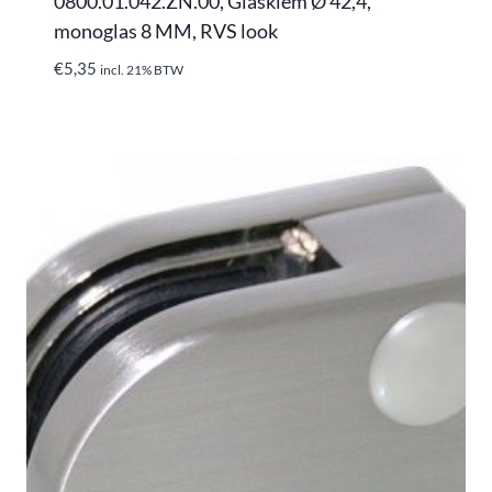
0800.01.042.ZN.00, Glasklem Ø 42,4,
monoglas 8 MM, RVS look
€
5,35
incl. 21% BTW