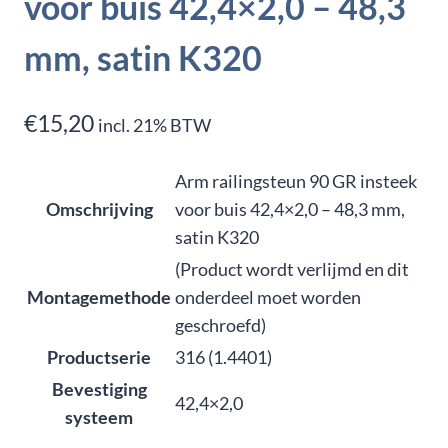
voor buis 42,4×2,0 – 48,3
mm, satin K320
€
15,20
incl. 21% BTW
Arm railingsteun 90 GR insteek
Omschrijving
voor buis 42,4×2,0 – 48,3 mm,
satin K320
(Product wordt verlijmd en dit
Montagemethode
onderdeel moet worden
geschroefd)
Productserie
316 (1.4401)
Bevestiging
42,4×2,0
systeem