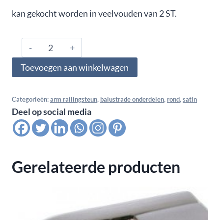
kan gekocht worden in veelvouden van 2 ST.
316.489.0342,
Arm
Toevoegen aan winkelwagen
railingsteun
90
GR
Categorieën:
arm railingsteun
,
balustrade onderdelen
,
rond
,
satin
Deel op social media
insteek
voor
buis
42,4x2,0
Gerelateerde producten
-
48,3
mm,
satin