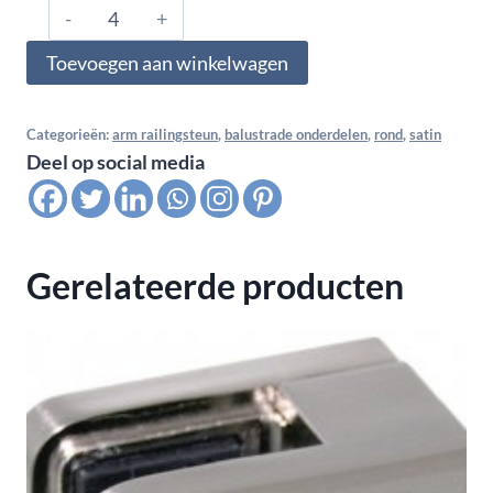
316.000.0373,
Arm
Toevoegen aan winkelwagen
railingsteun
insteek
voor
Categorieën:
arm railingsteun
,
balustrade onderdelen
,
rond
,
satin
Deel op social media
buis
42,4x2,6
-
vlak,
Gerelateerde producten
satin
K320
aantal