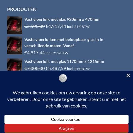
PRODUCTEN
Vast vloerluik met glas 920mm x 470mm
Oorspronkelijke
Huidige
€
6.500,00
€
4.917,44
incl. 21% BTW
prijs
prijs
Vaste vloerluiken met beloopbaar glas in in
was:
is:
verschillende maten. Vanaf
€6.500,00.
€4.917,44.
€
4.917,44
incl. 21% BTW
Vast vloerluik met glas 1170mm x 1215mm
Oorspronkelijke
Huidige
€
7.000,00
€
5.487,59
incl. 21% BTW
prijs
prijs
was:
is:
€7.000,00.
€5.487,59.
© 2026 RVS-woonwinkel.nl is een onderdeel van HTI-RVS |
Turbinestraat 17, 3903 LV Veenendaal | Tel: 0318-653132
BTW nr. NL002145483B31 | KvKnr. 09088773 | NL95
RABO 010.12.95.251 | Web ontwerp:
EYE-
GRAPHICS
Otterlo.