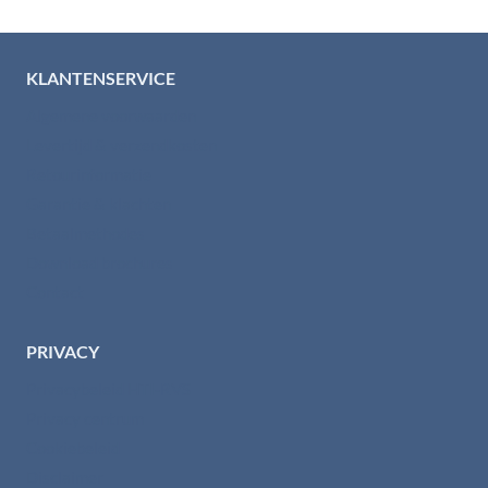
KLANTENSERVICE
Algemene voorwaarden
Levertijd & verzendkosten
Retourinformatie
Garantie & klachten
Betaalmethodes
Download brochures
Contact
PRIVACY
Privacybeleid HTI-RVS
Privacy centrum
Cookiebeleid
Disclaimer