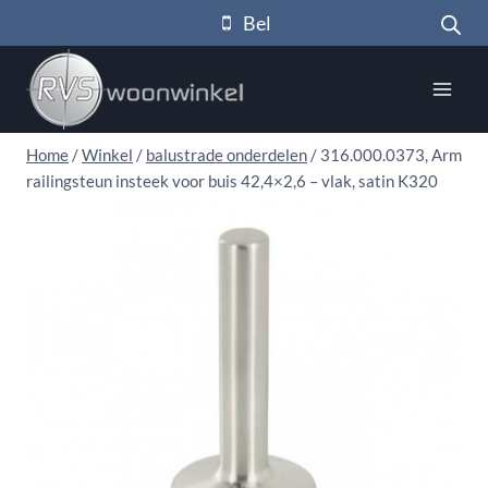
Doorgaan
Bel
naar
inhoud
Home
/
Winkel
/
balustrade onderdelen
/
316.000.0373, Arm
railingsteun insteek voor buis 42,4×2,6 – vlak, satin K320