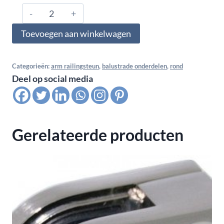
316#.480.0345,
Arm
Toevoegen aan winkelwagen
railingsteun
insteek
voor
Categorieën:
arm railingsteun
,
balustrade onderdelen
,
rond
Deel op social media
buis
48,3x2,6
-
48,3,
Gerelateerde producten
hoogglans
polijst
aantal