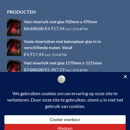
PRODUCTEN
Vast vloerluik met glas 920mm x 470mm
Oorspronkelijke
Huidige
€
6.500,00
€
4.917,44
incl. 21% BTW
prijs
prijs
Vaste vloerluiken met beloopbaar glas in in
was:
is:
verschillende maten. Vanaf
€6.500,00.
€4.917,44.
€
4.917,44
incl. 21% BTW
Vast vloerluik met glas 1170mm x 1215mm
Oorspronkelijke
Huidige
€
7.000,00
€
5.487,59
incl. 21% BTW
prijs
prijs
was:
is:
€7.000,00.
€5.487,59.
© 2026 RVS-woonwinkel.nl is een onderdeel van HTI-RVS |
Turbinestraat 17, 3903 LV Veenendaal | Tel: 0318-653132
BTW nr. NL002145483B31 | KvKnr. 09088773 | NL95
RABO 010.12.95.251 | Web ontwerp:
EYE-