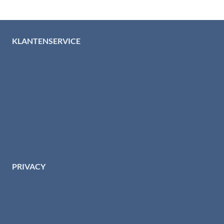
KLANTENSERVICE
Algemene voorwaarden
Levertijd & verzendkosten
Retourinformatie
Garantie & klachten
Betaalmethodes
Download brochures
Contact
PRIVACY
Privacybeleid HTI-RVS
Privacy centrum
Cookiebeleid
Disclaimer