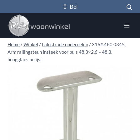
Doorgaan
Bel
naar
inhoud
Home
/
Winkel
/
balustrade onderdelen
/
316#.480.0345,
Arm railingsteun insteek voor buis 48,3×2,6 – 48,3,
hoogglans polijst