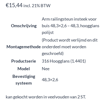
€
15,44
incl. 21% BTW
Arm railingsteun insteek voor
Omschrijving
buis 48,3×2,6 – 48,3, hoogglans
polijst
(Product wordt verlijmd en dit
Montagemethode
onderdeel moet worden
geschroefd)
Productserie
316 Hoogglans (1.4401)
Model
Nee
Bevestiging
48,3×2,6
systeem
kan gekocht worden in veelvouden van 2 ST.