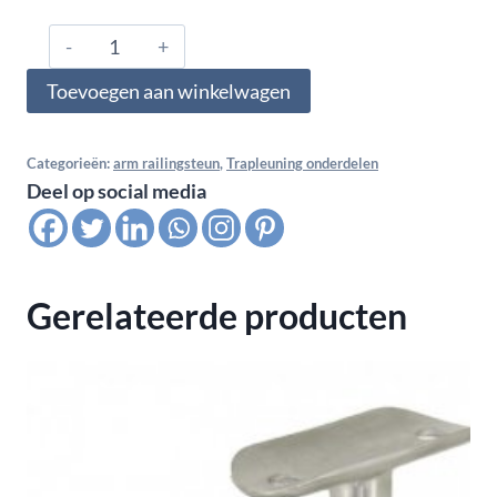
316.200.7642,
Arm
Toevoegen aan winkelwagen
-
Railingsteun
voor
Categorieën:
arm railingsteun
,
Trapleuning onderdelen
Deel op social media
SB-
LED
profiel
42,4
Gerelateerde producten
mm.
in
AISI
316,
Satin
finish