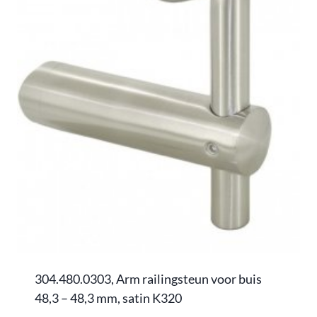
aantal
304.480.0303, Arm railingsteun voor buis
48,3 – 48,3 mm, satin K320