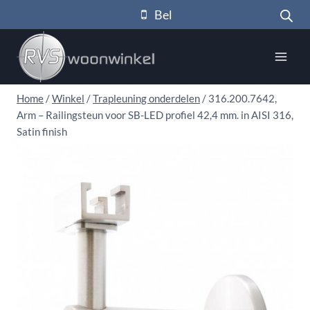
Doorgaan
Bel
naar
inhoud
Home
/
Winkel
/
Trapleuning onderdelen
/
316.200.7642,
Arm – Railingsteun voor SB-LED profiel 42,4 mm. in AISI 316,
Satin finish