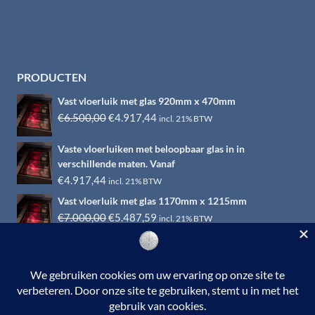
PRODUCTEN
Vast vloerluik met glas 920mm x 470mm
Oorspronkelijke
Huidige
€
6.500,00
€
4.917,44
incl. 21% BTW
prijs
prijs
Vaste vloerluiken met beloopbaar glas in in
was:
is:
verschillende maten. Vanaf
€6.500,00.
€4.917,44.
€
4.917,44
incl. 21% BTW
Vast vloerluik met glas 1170mm x 1215mm
Oorspronkelijke
Huidige
€
7.000,00
€
5.487,59
incl. 21% BTW
prijs
prijs
was:
is:
€7.000,00.
€5.487,59.
© 2026 RVS-woonwinkel.nl is een onderdeel van HTI-RVS |