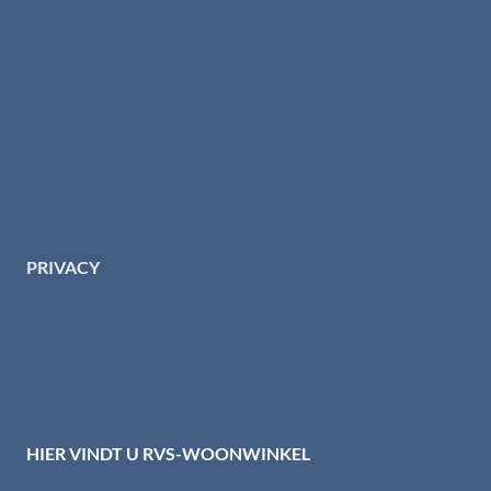
Algemene voorwaarden
Levertijd & verzendkosten
Retourinformatie
Garantie & klachten
Betaalmethodes
Download brochures
Contact
PRIVACY
Privacybeleid HTI-RVS
Privacy centrum
Cookiebeleid
Disclaimer
HIER VINDT U RVS-WOONWINKEL