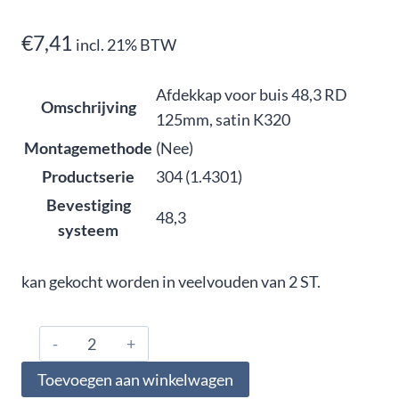
€
7,41
incl. 21% BTW
Afdekkap voor buis 48,3 RD
Omschrijving
125mm, satin K320
Montagemethode
(Nee)
Productserie
304 (1.4301)
Bevestiging
48,3
systeem
kan gekocht worden in veelvouden van 2 ST.
304.486.0187,
Afdekkap
Toevoegen aan winkelwagen
voor