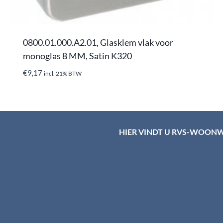
0800.01.000.A2.01, Glasklem vlak voor
monoglas 8 MM, Satin K320
€
9,17
incl. 21% BTW
HIER VINDT U RVS-WOON
d HTI-RVS
rum