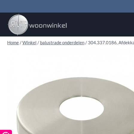
Doorgaan
naar
inhoud
Home
/
Winkel
/
balustrade onderdelen
/
304.337.0186, Afdekka