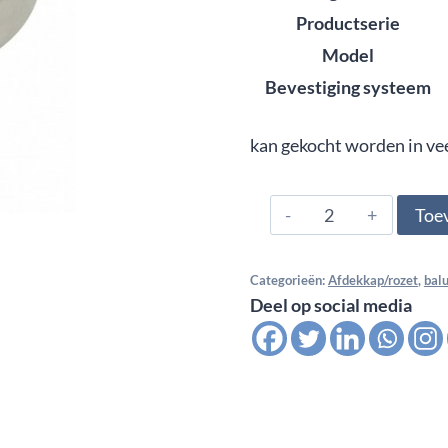
Productserie
Model
Bevestiging systeem
kan gekocht worden in ve
304.337.0186,
Toe
Afdekkap
voor
Categorieën:
Afdekkap/rozet
,
bal
buis
Deel op social media
33,7
RD
105mm,
satin
K320