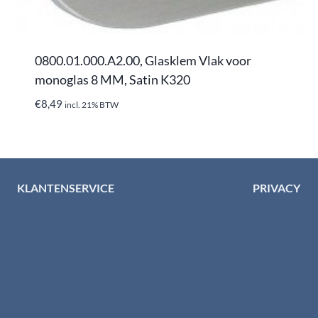
0800.01.000.A2.00, Glasklem Vlak voor
monoglas 8 MM, Satin K320
€
8,49
incl. 21% BTW
KLANTENSERVICE
PRIVACY
Algemene voorwaarden
Privacybelei
Levertijd & verzendkosten
Privacy cent
Retourinformatie
Cookiebeleid
Garantie & klachten
Disclaimer
Betaalmethodes
Download brochures