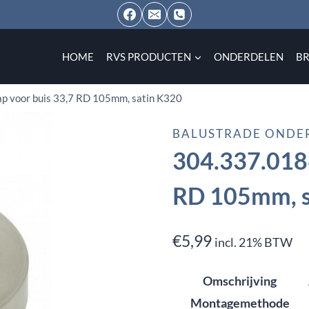
HOME
RVS PRODUCTEN
ONDERDELEN
B
p voor buis 33,7 RD 105mm, satin K320
BALUSTRADE ONDE
304.337.0186
RD 105mm, s
€
5,99
incl. 21% BTW
Omschrijving
Montagemethode