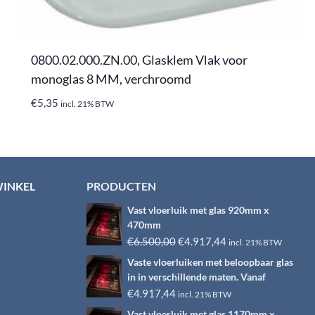
0800.02.000.ZN.00, Glasklem Vlak voor
monoglas 8 MM, verchroomd
€
5,35
incl. 21% BTW
WINKEL
PRODUCTEN
Vast vloerluik met glas 920mm x
470mm
Oorspronkelijke
Huidige
€
6.500,00
€
4.917,44
incl. 21% BTW
prijs
prijs
Vaste vloerluiken met beloopbaar glas
was:
is:
in in verschillende maten. Vanaf
€6.500,00.
€4.917,44.
€
4.917,44
incl. 21% BTW
Vast vloerluik met glas 1170mm x