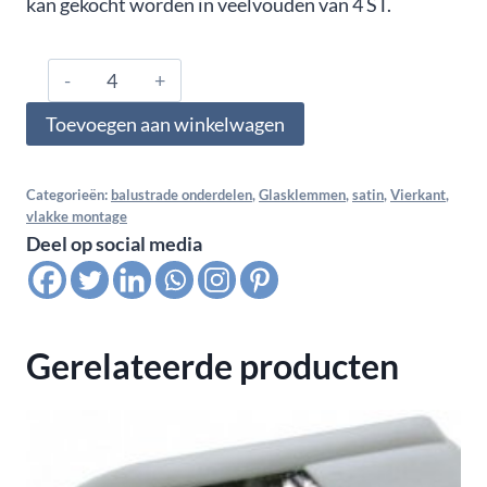
kan gekocht worden in veelvouden van 4 ST.
0952.01.000.A2.04,
Glasklem
Toevoegen aan winkelwagen
vlak
voor
multiglas
Categorieën:
balustrade onderdelen
,
Glasklemmen
,
satin
,
Vierkant
,
vlakke montage
9,52
Deel op social media
MM
(4-
1,52-
4),
Gerelateerde producten
Satin
K320
aantal