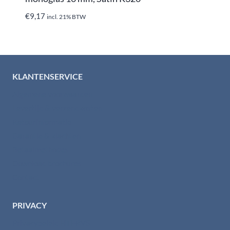
€
9,17
incl. 21% BTW
KLANTENSERVICE
Algemene voorwaarden
Levertijd & verzendkosten
Retourinformatie
Garantie & klachten
Betaalmethodes
Download brochures
Contact
PRIVACY
Privacybeleid HTI-RVS