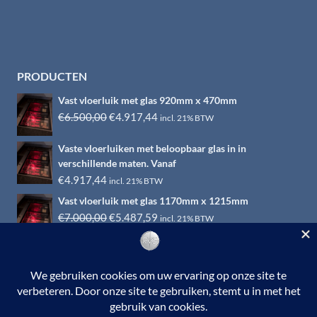
PRODUCTEN
Vast vloerluik met glas 920mm x 470mm
Oorspronkelijke
Huidige
€
6.500,00
€
4.917,44
incl. 21% BTW
prijs
prijs
Vaste vloerluiken met beloopbaar glas in in
was:
is:
verschillende maten. Vanaf
€6.500,00.
€4.917,44.
€
4.917,44
incl. 21% BTW
Vast vloerluik met glas 1170mm x 1215mm
Oorspronkelijke
Huidige
€
7.000,00
€
5.487,59
incl. 21% BTW
prijs
prijs
was:
is:
€7.000,00.
€5.487,59.
© 2026 RVS-woonwinkel.nl is een onderdeel van HTI-RVS |