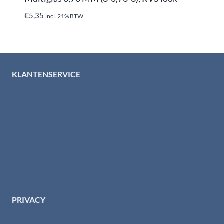
€
5,35
incl. 21% BTW
KLANTENSERVICE
Algemene voorwaarden
Levertijd & verzendkosten
Retourinformatie
Garantie & klachten
Betaalmethodes
Download brochures
Contact
PRIVACY
Privacybeleid HTI-RVS