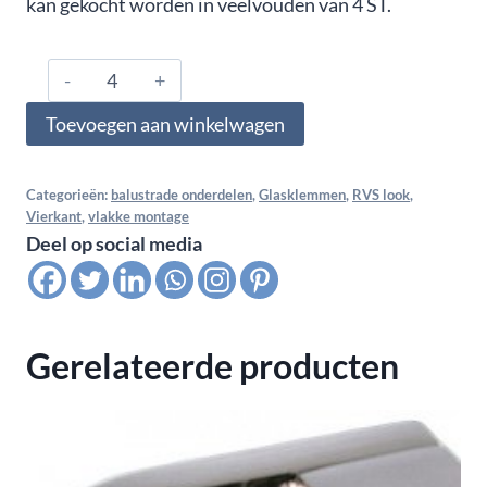
kan gekocht worden in veelvouden van 4 ST.
1152.01.000.ZN.04,
Glasklem
Toevoegen aan winkelwagen
vlak
voor
multiglas
Categorieën:
balustrade onderdelen
,
Glasklemmen
,
RVS look
,
Vierkant
,
vlakke montage
11,52
Deel op social media
MM
(5-
1,52-
5),
Gerelateerde producten
RVS
look
aantal