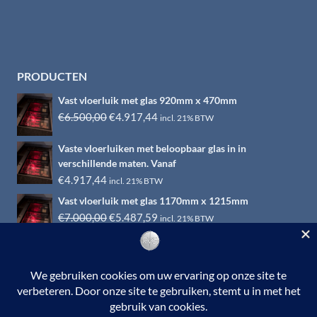
PRODUCTEN
Vast vloerluik met glas 920mm x 470mm
Oorspronkelijke
Huidige
€
6.500,00
€
4.917,44
incl. 21% BTW
prijs
prijs
Vaste vloerluiken met beloopbaar glas in in
was:
is:
verschillende maten. Vanaf
€6.500,00.
€4.917,44.
€
4.917,44
incl. 21% BTW
Vast vloerluik met glas 1170mm x 1215mm
Oorspronkelijke
Huidige
€
7.000,00
€
5.487,59
incl. 21% BTW
prijs
prijs
was:
is:
€7.000,00.
€5.487,59.
© 2026 RVS-woonwinkel.nl is een onderdeel van HTI-RVS |