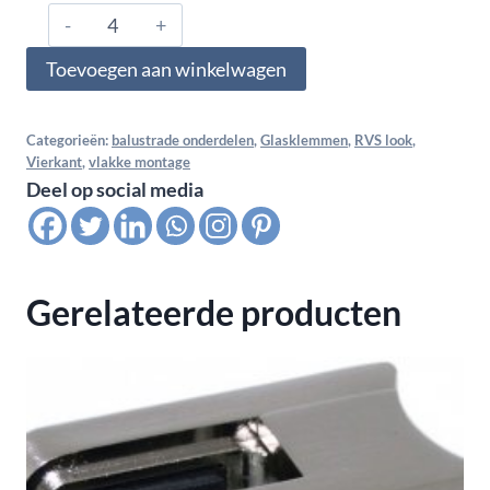
0600.01.000.ZN.01,
Glasklem
Toevoegen aan winkelwagen
vlak
voor
monoglas
Categorieën:
balustrade onderdelen
,
Glasklemmen
,
RVS look
,
Vierkant
,
vlakke montage
6
Deel op social media
MM,
RVS
look
aantal
Gerelateerde producten