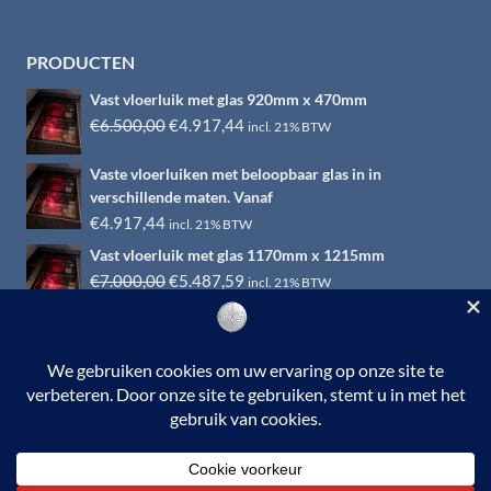
PRODUCTEN
Vast vloerluik met glas 920mm x 470mm
Oorspronkelijke
Huidige
€
6.500,00
€
4.917,44
incl. 21% BTW
prijs
prijs
Vaste vloerluiken met beloopbaar glas in in
was:
is:
verschillende maten. Vanaf
€6.500,00.
€4.917,44.
€
4.917,44
incl. 21% BTW
Vast vloerluik met glas 1170mm x 1215mm
Oorspronkelijke
Huidige
€
7.000,00
€
5.487,59
incl. 21% BTW
prijs
prijs
was:
is:
€7.000,00.
€5.487,59.
© 2026 RVS-woonwinkel.nl is een onderdeel van HTI-RVS |
Turbinestraat 17, 3903 LV Veenendaal | Tel: 0318-653132
BTW nr. NL002145483B31 | KvKnr. 09088773 | NL95
RABO 010.12.95.251 | Web ontwerp:
EYE-