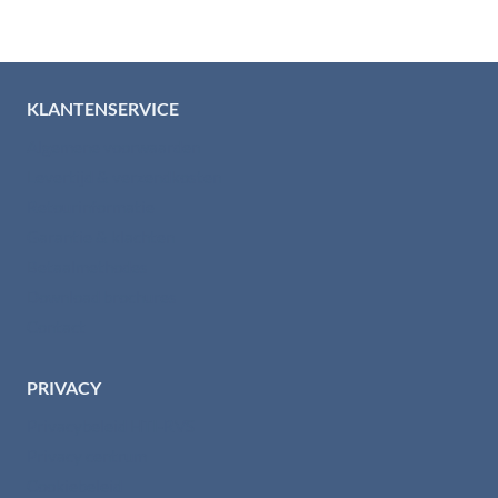
KLANTENSERVICE
Algemene voorwaarden
Levertijd & verzendkosten
Retourinformatie
Garantie & klachten
Betaalmethodes
Download brochures
Contact
PRIVACY
Privacybeleid HTI-RVS
Privacy centrum
Cookiebeleid