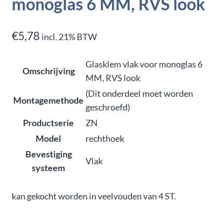
monoglas 6 MM, RVS look
€
5,78
incl. 21% BTW
Glasklem vlak voor monoglas 6
Omschrijving
MM, RVS look
(Dit onderdeel moet worden
Montagemethode
geschroefd)
Productserie
ZN
Model
rechthoek
Bevestiging
Vlak
systeem
kan gekocht worden in veelvouden van 4 ST.