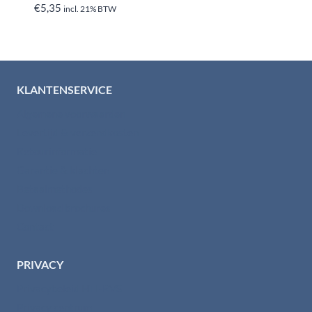
€
5,35
incl. 21% BTW
KLANTENSERVICE
Algemene voorwaarden
Levertijd & verzendkosten
Retourinformatie
Garantie & klachten
Betaalmethodes
Download brochures
Contact
PRIVACY
Privacybeleid HTI-RVS
Privacy centrum