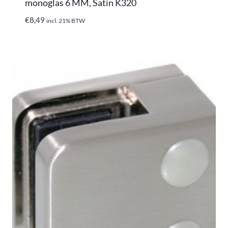
monoglas 6 MM, Satin K320
€
8,49
incl. 21% BTW