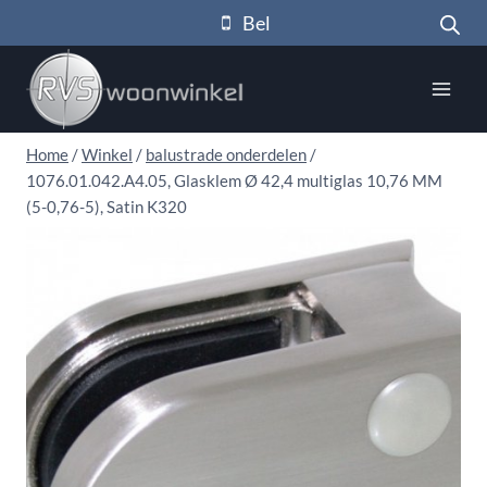
Doorgaan
Bel
naar
inhoud
Home
/
Winkel
/
balustrade onderdelen
/
1076.01.042.A4.05, Glasklem Ø 42,4 multiglas 10,76 MM
(5-0,76-5), Satin K320