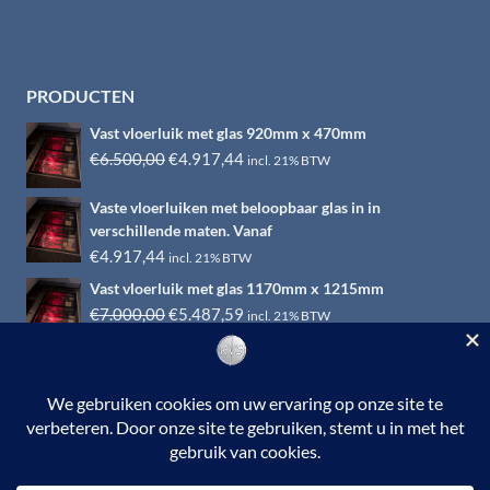
PRODUCTEN
Vast vloerluik met glas 920mm x 470mm
Oorspronkelijke
Huidige
€
6.500,00
€
4.917,44
incl. 21% BTW
prijs
prijs
Vaste vloerluiken met beloopbaar glas in in
was:
is:
verschillende maten. Vanaf
€6.500,00.
€4.917,44.
€
4.917,44
incl. 21% BTW
Vast vloerluik met glas 1170mm x 1215mm
Oorspronkelijke
Huidige
€
7.000,00
€
5.487,59
incl. 21% BTW
prijs
prijs
was:
is:
€7.000,00.
€5.487,59.
© 2026 RVS-woonwinkel.nl is een onderdeel van HTI-RVS |
Turbinestraat 17, 3903 LV Veenendaal | Tel: 0318-653132