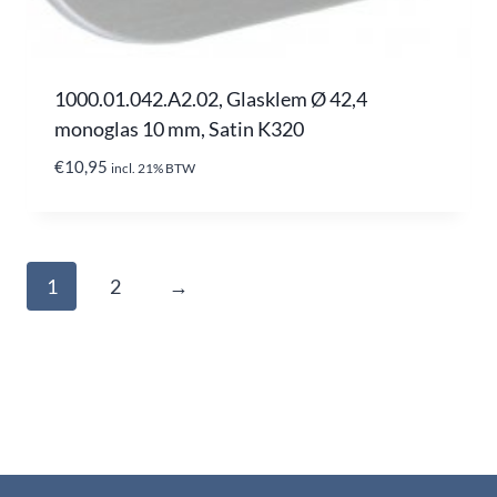
1000.01.042.A2.02, Glasklem Ø 42,4
monoglas 10 mm, Satin K320
€
10,95
incl. 21% BTW
1
2
→