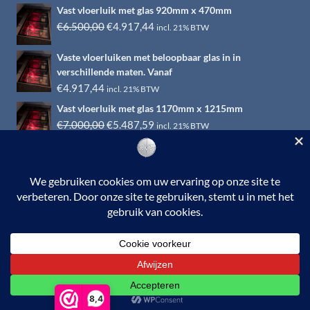
Vast vloerluik met glas 920mm x 470mm
Oorspronkelijke
Huidige
€
6.500,00
€
4.917,44
incl. 21% BTW
prijs
prijs
Vaste vloerluiken met beloopbaar glas in in
was:
is:
verschillende maten. Vanaf
€6.500,00.
€4.917,44.
€
4.917,44
incl. 21% BTW
Vast vloerluik met glas 1170mm x 1215mm
Oorspronkelijke
Huidige
€
7.000,00
€
5.487,59
incl. 21% BTW
prijs
prijs
was:
is:
€7.000,00.
€5.487,59.
© 2026 RVS-woonwinkel.nl is een onderdeel van HTI-RVS |
Turbinestraat 17, 3903 LV Veenendaal | Tel: 0318-653132
BTW nr. NL002145483B31 | KvKnr. 09088773 | NL95
RABO 010.12.95.251 | Web ontwerp:
EYE-
GRAPHICS
Otterlo.
8,4