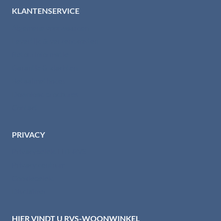
KLANTENSERVICE
Algemene voorwaarden
Levertijd & verzendkosten
Retourinformatie
Garantie & klachten
Betaalmethodes
Download brochures
Contact
PRIVACY
Privacybeleid HTI-RVS
Privacy centrum
Cookiebeleid
Disclaimer
HIER VINDT U RVS-WOONWINKEL