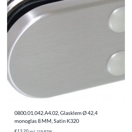
0800.01.042.A4.02, Glasklem Ø 42,4
monoglas 8 MM, Satin K320
€
13,20
incl. 21% BTW