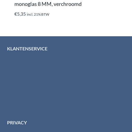
monoglas 8 MM, verchroomd
€
5,35
incl. 21% BTW
KLANTENSERVICE
Algemene voorwaarden
Levertijd & verzendkosten
Retourinformatie
Garantie & klachten
Betaalmethodes
Download brochures
Contact
PRIVACY