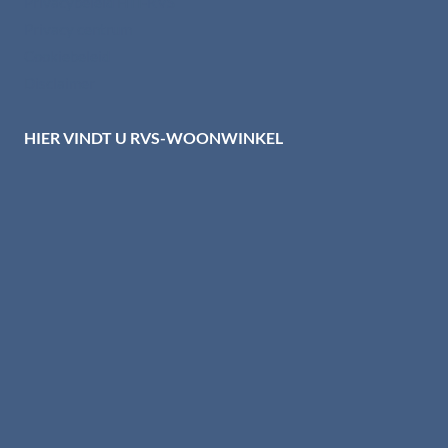
Privacybeleid HTI-RVS
Privacy centrum
Cookiebeleid
Disclaimer
HIER VINDT U RVS-WOONWINKEL