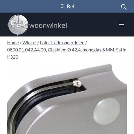
Doorgaan
Bel
naar
inhoud
Home
/
Winkel
/
balustrade onderdelen
/
0800.01.042.A4.00, Glasklem Ø 42,4, monoglas 8 MM, Satin
K320