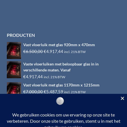
PRODUCTEN
Vast vloerluik met glas 920mm x 470mm
Oorspronkelijke
Huidige
€
6.500,00
€
4.917,44
incl. 21% BTW
prijs
prijs
Vaste vloerluiken met beloopbaar glas in in
was:
is:
verschillende maten. Vanaf
€6.500,00.
€4.917,44.
€
4.917,44
incl. 21% BTW
Vast vloerluik met glas 1170mm x 1215mm
Oorspronkelijke
Huidige
€
7.000,00
€
5.487,59
incl. 21% BTW
prijs
prijs
was:
is:
€7.000,00.
€5.487,59.
© 2026 RVS-woonwinkel.nl is een onderdeel van HTI-RVS |