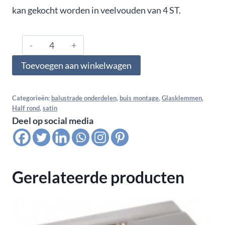
kan gekocht worden in veelvouden van 4 ST.
0800.01.042.A4.00,
Glasklem
Toevoegen aan winkelwagen
Ø
42,4,
monoglas
Categorieën:
balustrade onderdelen
,
buis montage
,
Glasklemmen
,
Half rond
,
satin
8
Deel op social media
MM,
Satin
K320
aantal
Gerelateerde producten