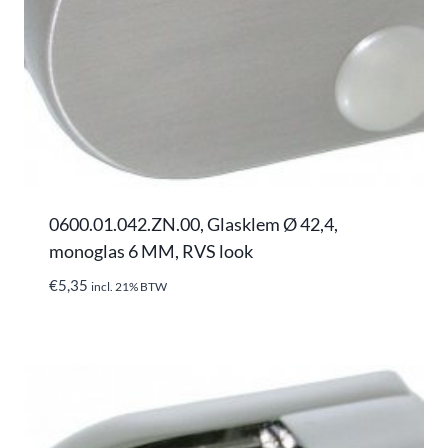
0600.01.042.ZN.00, Glasklem Ø 42,4,
monoglas 6 MM, RVS look
€
5,35
incl. 21% BTW