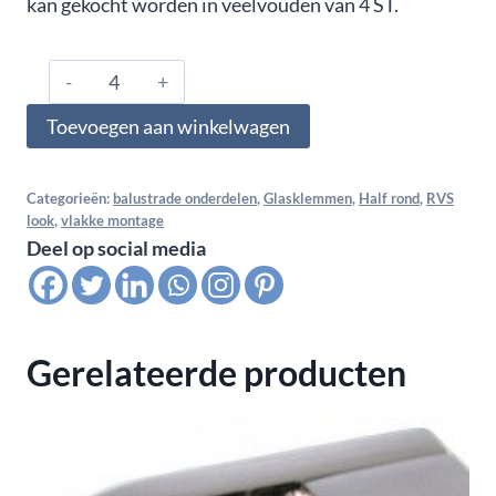
kan gekocht worden in veelvouden van 4 ST.
0676.01.000.ZN.07,
Glasklem
Toevoegen aan winkelwagen
vlak
voor
Multiglas
Categorieën:
balustrade onderdelen
,
Glasklemmen
,
Half rond
,
RVS
look
,
vlakke montage
6,76
Deel op social media
MM
(3-
0,76-
3),
Gerelateerde producten
RVS
look
aantal