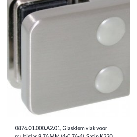
0876.01.000.A2.01, Glasklem vlak voor
multiglas 8,76 MM (4-0,76-4), Satin K320