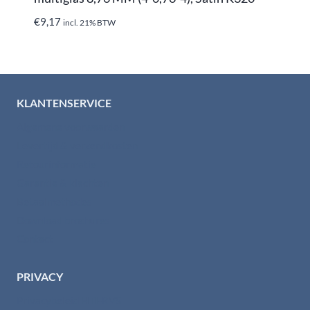
€
9,17
incl. 21% BTW
KLANTENSERVICE
Algemene voorwaarden
Levertijd & verzendkosten
Retourinformatie
Garantie & klachten
Betaalmethodes
Download brochures
Contact
PRIVACY
Privacybeleid HTI-RVS