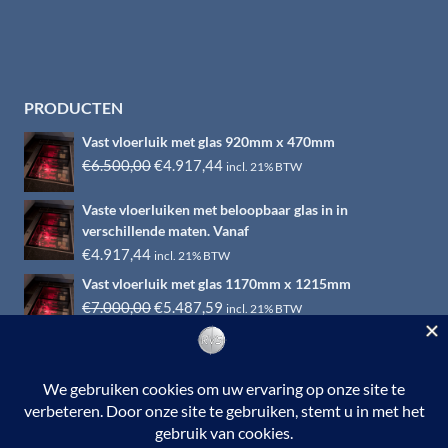
PRODUCTEN
Vast vloerluik met glas 920mm x 470mm
Oorspronkelijke
Huidige
€
6.500,00
€
4.917,44
incl. 21% BTW
prijs
prijs
Vaste vloerluiken met beloopbaar glas in in
was:
is:
verschillende maten. Vanaf
€6.500,00.
€4.917,44.
€
4.917,44
incl. 21% BTW
Vast vloerluik met glas 1170mm x 1215mm
Oorspronkelijke
Huidige
€
7.000,00
€
5.487,59
incl. 21% BTW
prijs
prijs
was:
is:
€7.000,00.
€5.487,59.
© 2026 RVS-woonwinkel.nl is een onderdeel van HTI-RVS |