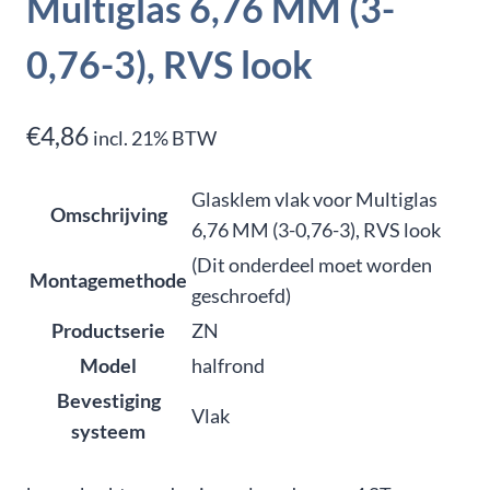
Multiglas 6,76 MM (3-
0,76-3), RVS look
€
4,86
incl. 21% BTW
Glasklem vlak voor Multiglas
Omschrijving
6,76 MM (3-0,76-3), RVS look
(Dit onderdeel moet worden
Montagemethode
geschroefd)
Productserie
ZN
Model
halfrond
Bevestiging
Vlak
systeem