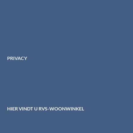
Levertijd & verzendkosten
Retourinformatie
Garantie & klachten
Betaalmethodes
Download brochures
Contact
PRIVACY
Privacybeleid HTI-RVS
Privacy centrum
Cookiebeleid
Disclaimer
HIER VINDT U RVS-WOONWINKEL