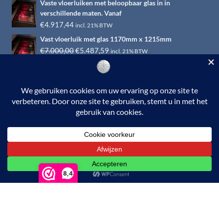
Vaste vloerluiken met beloopbaar glas in in
was:
is:
verschillende maten. Vanaf
€6.500,00.
€4.917,44.
€
4.917,44
incl. 21% BTW
Vast vloerluik met glas 1170mm x 1215mm
Oorspronkelijke
Huidige
€
7.000,00
€
5.487,59
incl. 21% BTW
prijs
prijs
was:
is:
€7.000,00.
€5.487,59.
© 2026 RVS-woonwinkel.nl is een onderdeel van HTI-RVS |
Turbinestraat 17, 3903 LV Veenendaal | Tel: 0318-653132
BTW nr. NL002145483B31 | KvKnr. 09088773 | NL95
RABO 010.12.95.251 | Web ontwerp:
EYE-
GRAPHICS
Otterlo.
8,4
De waardering van www.rvswoonwinkel.nl/ bij
WebwinkelKeur Reviews
is 8.4/10 gebaseerd op 5