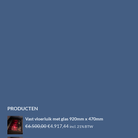
PRODUCTEN
Vast vloerluik met glas 920mm x 470mm
Oorspronkelijke
Huidige
€
6.500,00
€
4.917,44
incl. 21% BTW
prijs
prijs