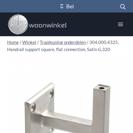
Doorgaan
Bel
naar
inhoud
Home
/
Winkel
/
Trapleuning onderdelen
/
304.000.4325,
Handrail support square, flat connection, Satin G.320