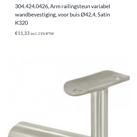
304.424.0426, Arm railingsteun variabel
wandbevestiging, voor buis Ø42,4, Satin
K320
€
11,33
incl. 21% BTW