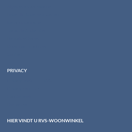
Algemene voorwaarden
Levertijd & verzendkosten
Retourinformatie
Garantie & klachten
Betaalmethodes
Download brochures
Contact
PRIVACY
Privacybeleid HTI-RVS
Privacy centrum
Cookiebeleid
Disclaimer
HIER VINDT U RVS-WOONWINKEL