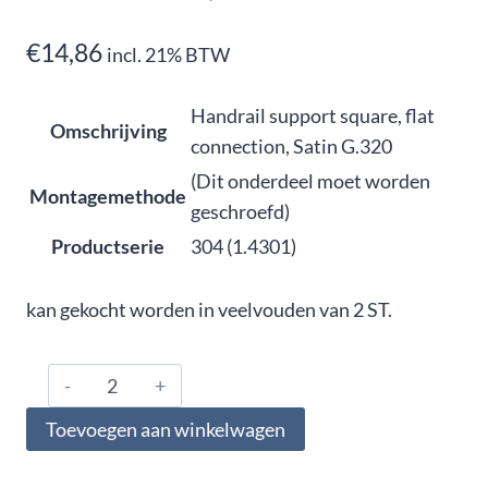
€
14,86
incl. 21% BTW
Handrail support square, flat
Omschrijving
connection, Satin G.320
(Dit onderdeel moet worden
Montagemethode
geschroefd)
Productserie
304 (1.4301)
kan gekocht worden in veelvouden van 2 ST.
304.000.4325,
Handrail
Toevoegen aan winkelwagen
support
square,