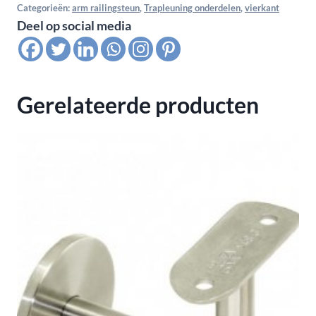
flat
Categorieën:
arm railingsteun
,
Trapleuning onderdelen
,
vierkant
Deel op social media
connection,
Satin
G.320
aantal
Gerelateerde producten