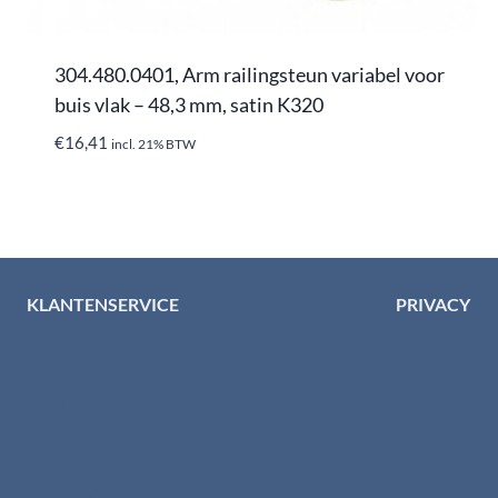
304.480.0401, Arm railingsteun variabel voor
buis vlak – 48,3 mm, satin K320
€
16,41
incl. 21% BTW
KLANTENSERVICE
PRIVACY
Algemene voorwaarden
Privacybelei
Levertijd & verzendkosten
Privacy cent
Retourinformatie
Cookiebeleid
Garantie & klachten
Disclaimer
Betaalmethodes
Download brochures