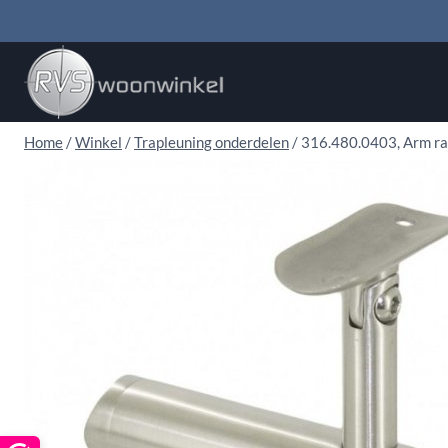
Doorgaan
naar
inhoud
Home
/
Winkel
/
Trapleuning onderdelen
/
316.480.0403, Arm rai