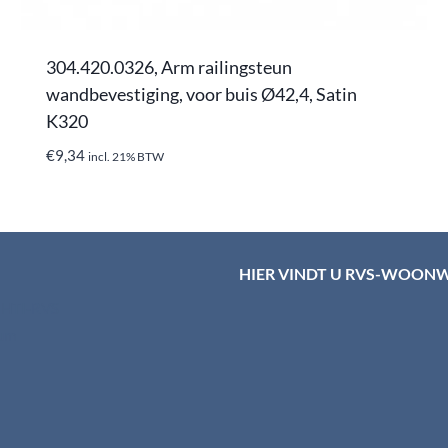
304.420.0326, Arm railingsteun
wandbevestiging, voor buis Ø42,4, Satin
K320
€
9,34
incl. 21% BTW
HIER VINDT U RVS-WOON
d HTI-RVS
rum