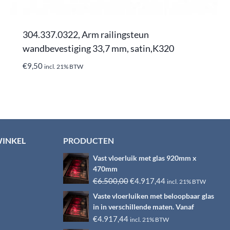
304.337.0322, Arm railingsteun
wandbevestiging 33,7 mm, satin,K320
€
9,50
incl. 21% BTW
WINKEL
PRODUCTEN
Vast vloerluik met glas 920mm x
470mm
Oorspronkelijke
Huidige
€
6.500,00
€
4.917,44
incl. 21% BTW
prijs
prijs
Vaste vloerluiken met beloopbaar glas
was:
is:
in in verschillende maten. Vanaf
€6.500,00.
€4.917,44.
€
4.917,44
incl. 21% BTW