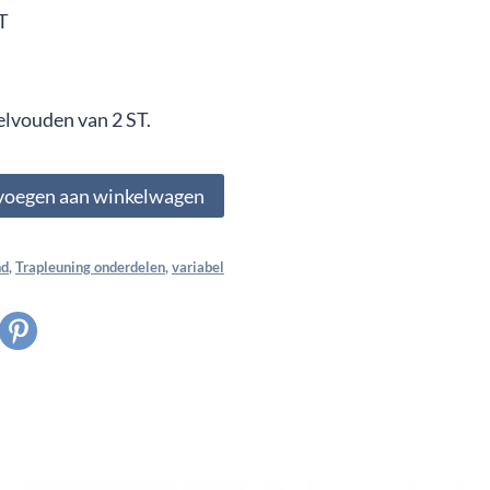
T
elvouden van 2 ST.
voegen aan winkelwagen
nd
,
Trapleuning onderdelen
,
variabel