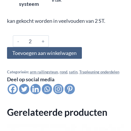
systeem
kan gekocht worden in veelvouden van 2 ST.
316.480.0327,
Arm
Toevoegen aan winkelwagen
railingsteun
wandbevestiging
48,3
Categorieën:
arm railingsteun
,
rond
,
satin
,
Trapleuning onderdelen
Deel op social media
mm,
satin,K320
aantal
Gerelateerde producten