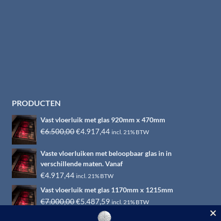
PRODUCTEN
Vast vloerluik met glas 920mm x 470mm
Oorspronkelijke
Huidige
€
6.500,00
€
4.917,44
incl. 21% BTW
prijs
prijs
Vaste vloerluiken met beloopbaar glas in in
was:
is:
verschillende maten. Vanaf
€6.500,00.
€4.917,44.
€
4.917,44
incl. 21% BTW
Vast vloerluik met glas 1170mm x 1215mm
Oorspronkelijke
Huidige
€
7.000,00
€
5.487,59
incl. 21% BTW
prijs
prijs