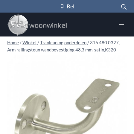
Doorgaan
Bel
naar
inhoud
Home
/
Winkel
/
Trapleuning onderdelen
/
316.480.0327,
Arm railingsteun wandbevestiging 48,3 mm, satin,K320