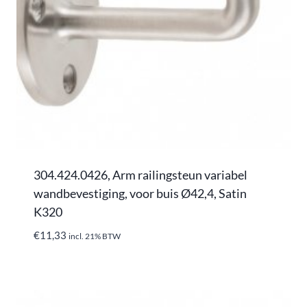
304.424.0426, Arm railingsteun variabel
wandbevestiging, voor buis Ø42,4, Satin
K320
€
11,33
incl. 21% BTW