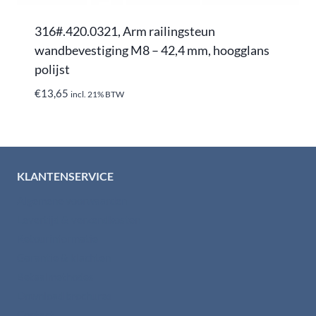
316#.420.0321, Arm railingsteun
wandbevestiging M8 – 42,4 mm, hoogglans
polijst
€
13,65
incl. 21% BTW
KLANTENSERVICE
Algemene voorwaarden
Levertijd & verzendkosten
Retourinformatie
Garantie & klachten
Betaalmethodes
Download brochures
Contact