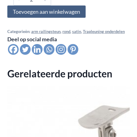
Arm
Toevoegen aan winkelwagen
railingsteun
vlak
-
Categorieën:
arm railingsteun
,
rond
,
satin
,
Trapleuning onderdelen
Deel op social media
48,3
mm,
satin
K320
Gerelateerde producten
aantal