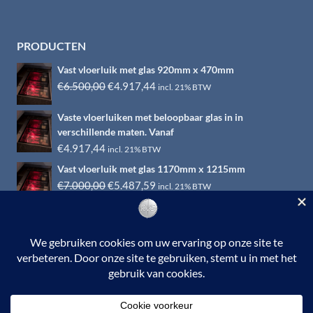
PRODUCTEN
Vast vloerluik met glas 920mm x 470mm
Oorspronkelijke
Huidige
€
6.500,00
€
4.917,44
incl. 21% BTW
prijs
prijs
Vaste vloerluiken met beloopbaar glas in in
was:
is:
verschillende maten. Vanaf
€6.500,00.
€4.917,44.
€
4.917,44
incl. 21% BTW
Vast vloerluik met glas 1170mm x 1215mm
Oorspronkelijke
Huidige
€
7.000,00
€
5.487,59
incl. 21% BTW
prijs
prijs
was:
is:
€7.000,00.
€5.487,59.
© 2026 RVS-woonwinkel.nl is een onderdeel van HTI-RVS |
Turbinestraat 17, 3903 LV Veenendaal | Tel: 0318-653132
BTW nr. NL002145483B31 | KvKnr. 09088773 | NL95