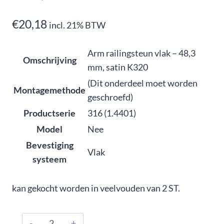
€
20,18
incl. 21% BTW
Arm railingsteun vlak – 48,3
Omschrijving
mm, satin K320
(Dit onderdeel moet worden
Montagemethode
geschroefd)
Productserie
316 (1.4401)
Model
Nee
Bevestiging
Vlak
systeem
kan gekocht worden in veelvouden van 2 ST.
316.480.0301,