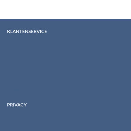
KLANTENSERVICE
Algemene voorwaarden
Levertijd & verzendkosten
Retourinformatie
Garantie & klachten
Betaalmethodes
Download brochures
Contact
PRIVACY
Privacybeleid HTI-RVS
Privacy centrum
Cookiebeleid