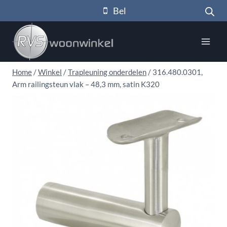
Doorgaan
Bel
naar
inhoud
Home
/
Winkel
/
Trapleuning onderdelen
/
316.480.0301,
Arm railingsteun vlak – 48,3 mm, satin K320