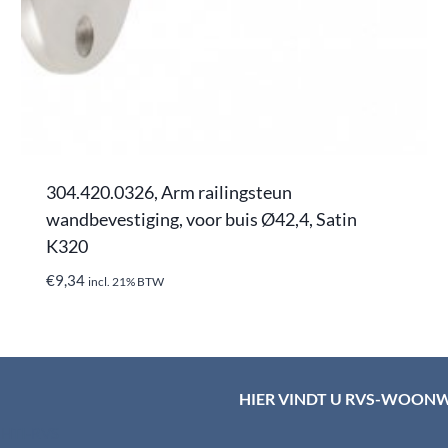
304.420.0326, Arm railingsteun
wandbevestiging, voor buis Ø42,4, Satin
K320
€
9,34
incl. 21% BTW
HIER VINDT U RVS-WOON
d HTI-RVS