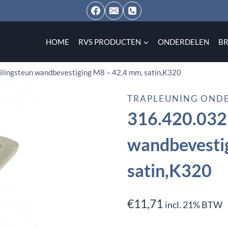
HOME
RVS PRODUCTEN
ONDERDELEN
B
ilingsteun wandbevestiging M8 – 42,4 mm, satin,K320
TRAPLEUNING OND
316.420.0321
wandbevesti
satin,K320
€
11,71
incl. 21% BTW