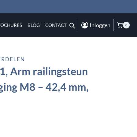
Inloggen
ROCHURES
BLOG
CONTACT
0
ERDELEN
, Arm railingsteun
ging M8 – 42,4 mm,