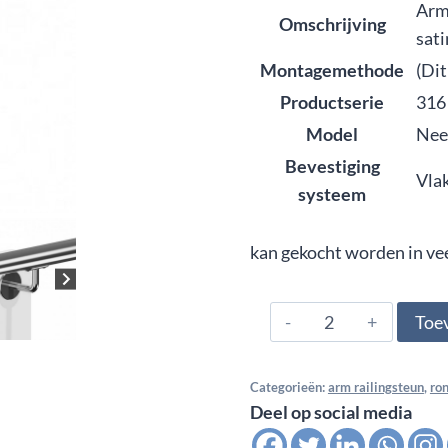
Arm
Omschrijving
sat
Montagemethode
(Di
Productserie
316
Model
Nee
Bevestiging
Vla
systeem
kan gekocht worden in ve
316.420.0321,
Toe
Arm
railingsteun
Categorieën:
arm railingsteun
,
ro
wandbevestiging
Deel op social media
M8