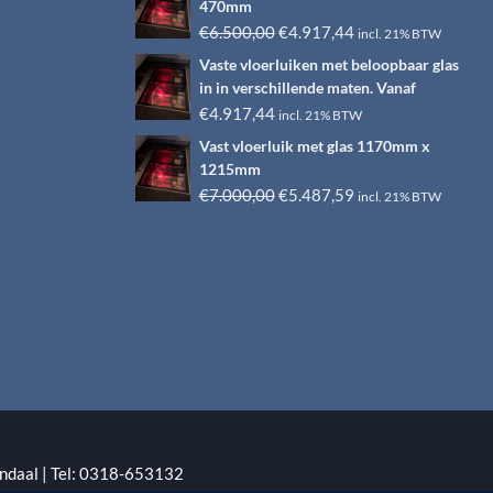
470mm
Oorspronkelijke
Huidige
€
6.500,00
€
4.917,44
incl. 21% BTW
prijs
prijs
Vaste vloerluiken met beloopbaar glas
was:
is:
in in verschillende maten. Vanaf
€6.500,00.
€4.917,44.
€
4.917,44
incl. 21% BTW
Vast vloerluik met glas 1170mm x
1215mm
Oorspronkelijke
Huidige
€
7.000,00
€
5.487,59
incl. 21% BTW
prijs
prijs
was:
is:
€7.000,00.
€5.487,59.
ndaal | Tel: 0318-653132