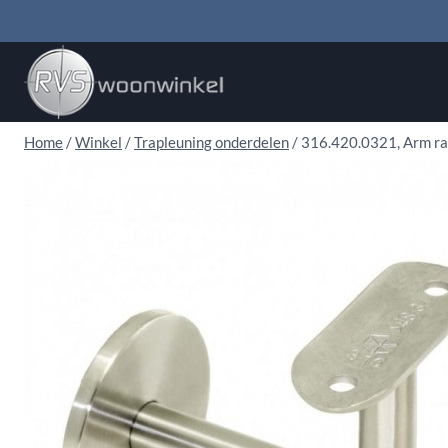
Doorgaan
naar
inhoud
Home
/
Winkel
/
Trapleuning onderdelen
/
316.420.0321, Arm ra