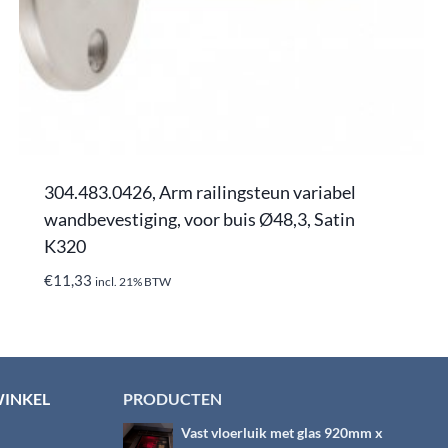
304.483.0426, Arm railingsteun variabel
wandbevestiging, voor buis Ø48,3, Satin
K320
€
11,33
incl. 21% BTW
WINKEL
PRODUCTEN
Vast vloerluik met glas 920mm x