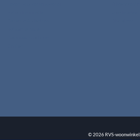
Levertijd & verzendkosten
Privacy cent
Retourinformatie
Cookiebeleid
Garantie & klachten
Disclaimer
Betaalmethodes
Download brochures
Contact
© 2026 RVS-woonwinkel.n