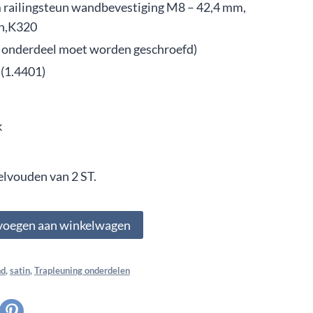
 railingsteun wandbevestiging M8 – 42,4 mm,
in,K320
t onderdeel moet worden geschroefd)
 (1.4401)
k
elvouden van 2 ST.
voegen aan winkelwagen
nd
,
satin
,
Trapleuning onderdelen