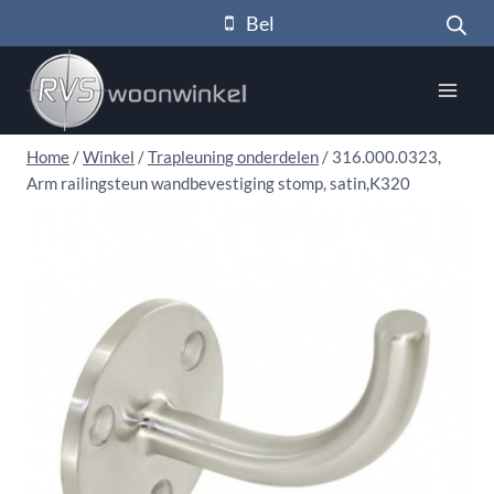
Doorgaan
Bel
naar
inhoud
Home
/
Winkel
/
Trapleuning onderdelen
/
316.000.0323,
Arm railingsteun wandbevestiging stomp, satin,K320