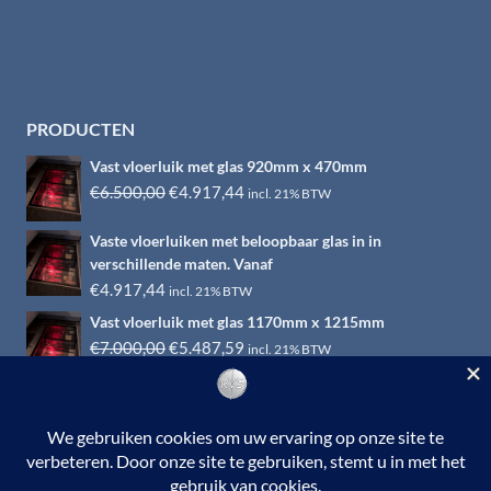
PRODUCTEN
Vast vloerluik met glas 920mm x 470mm
Oorspronkelijke
Huidige
€
6.500,00
€
4.917,44
incl. 21% BTW
prijs
prijs
Vaste vloerluiken met beloopbaar glas in in
was:
is:
verschillende maten. Vanaf
€6.500,00.
€4.917,44.
€
4.917,44
incl. 21% BTW
Vast vloerluik met glas 1170mm x 1215mm
Oorspronkelijke
Huidige
€
7.000,00
€
5.487,59
incl. 21% BTW
prijs
prijs
was:
is:
€7.000,00.
€5.487,59.
© 2026 RVS-woonwinkel.nl is een onderdeel van HTI-RVS |