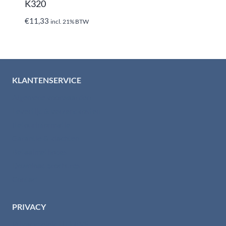
K320
€
11,33
incl. 21% BTW
KLANTENSERVICE
Algemene voorwaarden
Levertijd & verzendkosten
Retourinformatie
Garantie & klachten
Betaalmethodes
Download brochures
Contact
PRIVACY
Privacybeleid HTI-RVS