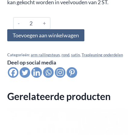
kan gekocht worden in veelvouden van 2 ST.
316.000.0323,
Arm
Toevoegen aan winkelwagen
railingsteun
wandbevestiging
stomp,
Categorieën:
arm railingsteun
,
rond
,
satin
,
Trapleuning onderdelen
Deel op social media
satin,K320
aantal
Gerelateerde producten