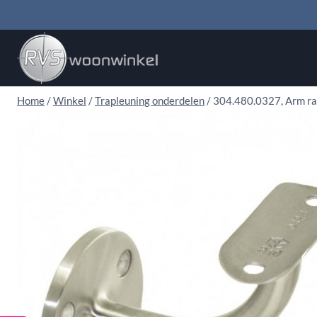
Doorgaan
naar
inhoud
Home
/
Winkel
/
Trapleuning onderdelen
/
304.480.0327, Arm ra