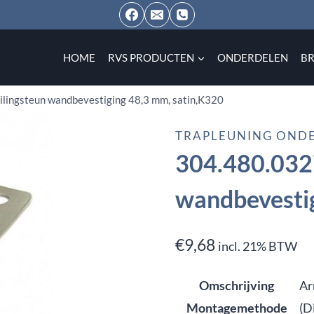
HOME
RVS PRODUCTEN
ONDERDELEN
B
ilingsteun wandbevestiging 48,3 mm, satin,K320
TRAPLEUNING OND
304.480.0327
wandbevestig
€
9,68
incl. 21% BTW
Omschrijving
Ar
Montagemethode
(D