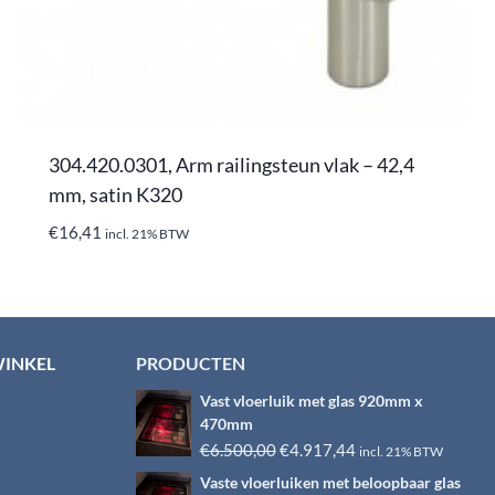
304.420.0301, Arm railingsteun vlak – 42,4
mm, satin K320
€
16,41
incl. 21% BTW
WINKEL
PRODUCTEN
Vast vloerluik met glas 920mm x
470mm
Oorspronkelijke
Huidige
€
6.500,00
€
4.917,44
incl. 21% BTW
prijs
prijs
Vaste vloerluiken met beloopbaar glas