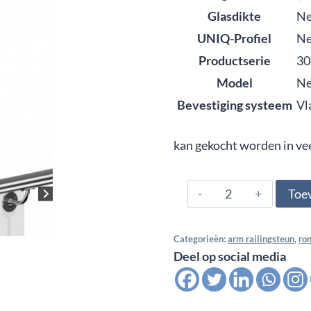
Glasdikte
N
UNIQ-Profiel
N
Productserie
30
Model
N
Bevestiging systeem
Vl
kan gekocht worden in ve
304.480.0327,
Toe
Arm
railingsteun
Categorieën:
arm railingsteun
,
ro
wandbevestiging
Deel op social media
48,3
mm,
satin,K320