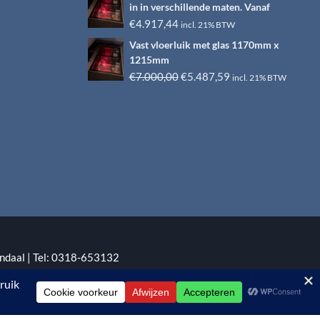
was:
is:
in in verschillende maten. Vanaf
€6.500,00.
€4.917,44.
€
4.917,44
incl. 21% BTW
Vast vloerluik met glas 1170mm x
1215mm
Oorspronkelijke
Huidige
€
7.000,00
€
5.487,59
incl. 21% BTW
prijs
prijs
was:
is:
€7.000,00.
€5.487,59.
ndaal | Tel: 0318-653132
:
EYE-GRAPHICS
Otterlo.