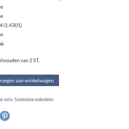
ee
ee
4 (1.4301)
ee
ak
elvouden van 2 ST.
voegen aan winkelwagen
nd
,
satin
,
Trapleuning onderdelen