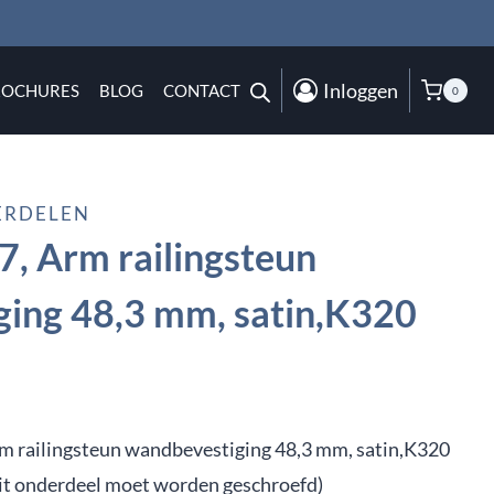
Inloggen
ROCHURES
BLOG
CONTACT
0
ERDELEN
, Arm railingsteun
ing 48,3 mm, satin,K320
m railingsteun wandbevestiging 48,3 mm, satin,K320
it onderdeel moet worden geschroefd)