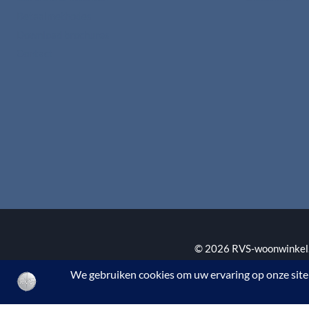
Betaalmethodes
Download brochures
Contact
© 2026 RVS-woonwinkel.n
BTW nr. NL002145483B3