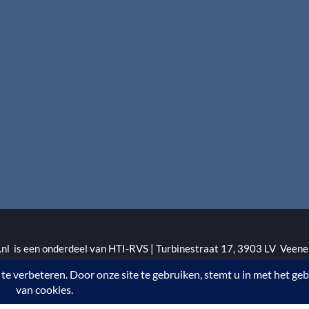
l is een onderdeel van HTI-RVS | Turbinestraat 17, 3903 LV Veene
1 | KvKnr. 09088773 | NL95 RABO 010.12.95.251 | Web ontwerp