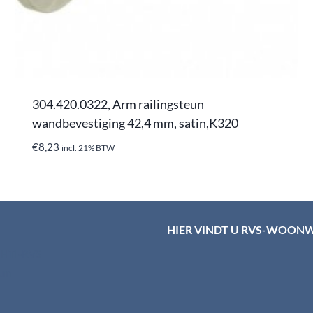
304.420.0322, Arm railingsteun
wandbevestiging 42,4 mm, satin,K320
€
8,23
incl. 21% BTW
HIER VINDT U RVS-WOON
d HTI-RVS
rum