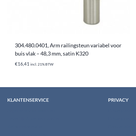
304.480.0401, Arm railingsteun variabel voor
buis vlak – 48,3 mm, satin K320
€
16,41
incl. 21% BTW
KLANTENSERVICE
PRIVACY
Algemene voorwaarden
Privacybelei
Levertijd & verzendkosten
Privacy cent
Retourinformatie
Cookiebeleid
Garantie & klachten
Disclaimer