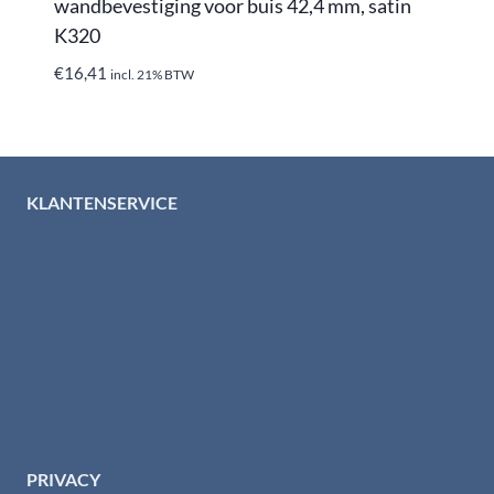
wandbevestiging voor buis 42,4 mm, satin
K320
€
16,41
incl. 21% BTW
KLANTENSERVICE
Algemene voorwaarden
Levertijd & verzendkosten
Retourinformatie
Garantie & klachten
Betaalmethodes
Download brochures
Contact
PRIVACY