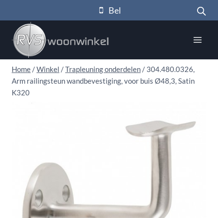
Doorgaan
Bel
naar
inhoud
Home
/
Winkel
/
Trapleuning onderdelen
/
304.480.0326,
Arm railingsteun wandbevestiging, voor buis Ø48,3, Satin
K320