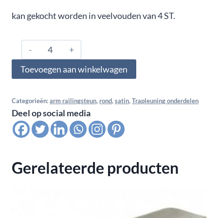
kan gekocht worden in veelvouden van 4 ST.
304.480.0326,
Arm
Toevoegen aan winkelwagen
railingsteun
wandbevestiging,
voor
Categorieën:
arm railingsteun
,
rond
,
satin
,
Trapleuning onderdelen
Deel op social media
buis
Ø48,3,
Satin
K320
Gerelateerde producten
aantal