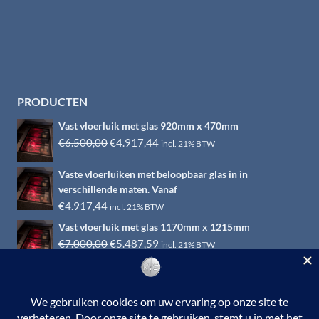
PRODUCTEN
Vast vloerluik met glas 920mm x 470mm
Oorspronkelijke
Huidige
€
6.500,00
€
4.917,44
incl. 21% BTW
prijs
prijs
Vaste vloerluiken met beloopbaar glas in in
was:
is:
verschillende maten. Vanaf
€6.500,00.
€4.917,44.
€
4.917,44
incl. 21% BTW
Vast vloerluik met glas 1170mm x 1215mm
Oorspronkelijke
Huidige
€
7.000,00
€
5.487,59
incl. 21% BTW
prijs
prijs
was:
is:
€7.000,00.
€5.487,59.