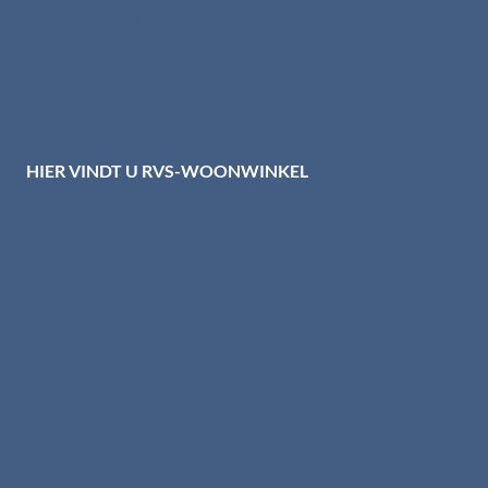
Privacybeleid HTI-RVS
Privacy centrum
Cookiebeleid
Disclaimer
HIER VINDT U RVS-WOONWINKEL