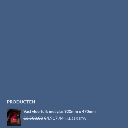
PRODUCTEN
Vast vloerluik met glas 920mm x 470mm
Oorspronkelijke
Huidige
€
6.500,00
€
4.917,44
incl. 21% BTW
prijs
prijs