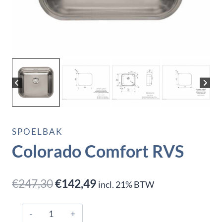
SPOELBAK
Colorado Comfort RVS
Oorspronkelijke
Huidige
€
247,30
€
142,49
incl. 21% BTW
prijs
prijs
Colorado
was:
is: