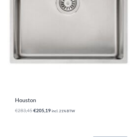
Houston
Oorspronkelijke
Huidige
€
283,45
€
205,19
incl. 21% BTW
prijs
prijs
was:
is:
€283,45.
€205,19.