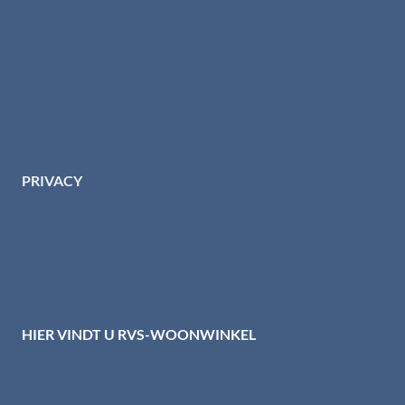
Levertijd & verzendkosten
Retourinformatie
Garantie & klachten
Betaalmethodes
Download brochures
Contact
PRIVACY
Privacybeleid HTI-RVS
Privacy centrum
Cookiebeleid
Disclaimer
HIER VINDT U RVS-WOONWINKEL