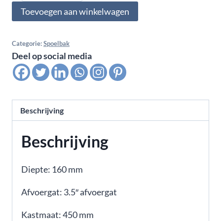
Comfort
Toevoegen aan winkelwagen
€247,30.
€142,49.
RVS
aantal
Categorie:
Spoelbak
Deel op social media
Beschrijving
Beschrijving
Diepte:
160 mm
Afvoergat:
3.5″ afvoergat
Kastmaat:
450 mm