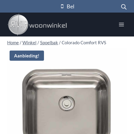
Doorgaan
Bel
naar
inhoud
Home
/
Winkel
/
Spoelbak
/
Colorado Comfort RVS
Aanbieding!