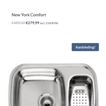
New York Comfort
Oorspronkelijke
Huidige
€
489,00
€
279,99
incl. 21% BTW
prijs
prijs
was:
is:
€489,00.
€279,99.
Aanbieding!