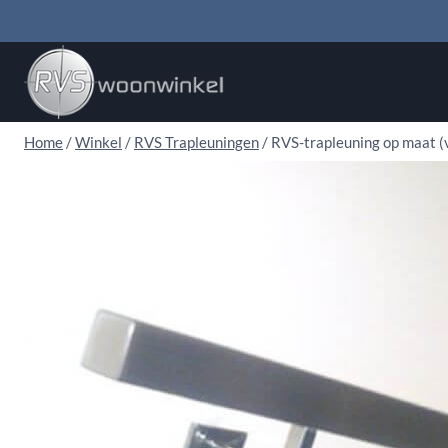
Doorgaan
naar
inhoud
Home
/
Winkel
/
RVS Trapleuningen
/
RVS-trapleuning op maat (