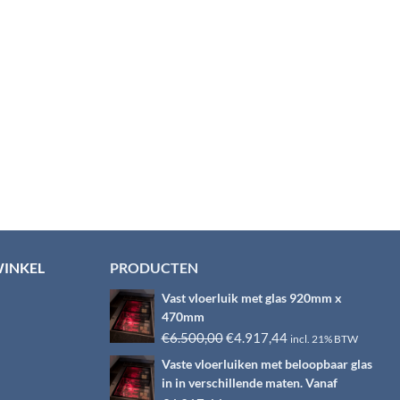
WINKEL
PRODUCTEN
Vast vloerluik met glas 920mm x
470mm
Oorspronkelijke
Huidige
€
6.500,00
€
4.917,44
incl. 21% BTW
prijs
prijs
Vaste vloerluiken met beloopbaar glas
was:
is:
in in verschillende maten. Vanaf