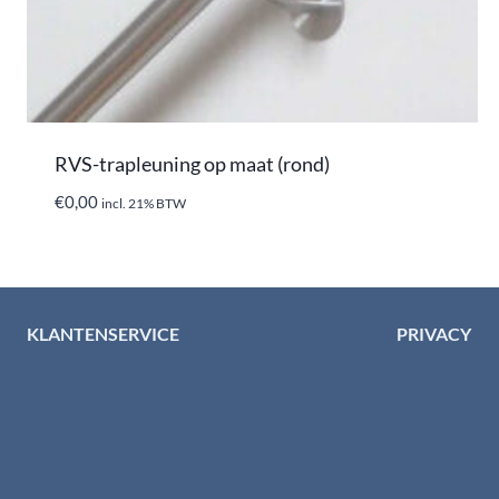
RVS-trapleuning op maat (rond)
€
0,00
incl. 21% BTW
KLANTENSERVICE
PRIVACY
Algemene voorwaarden
Privacybelei
Levertijd & verzendkosten
Privacy cent
Retourinformatie
Cookiebeleid
Garantie & klachten
Disclaimer
Betaalmethodes