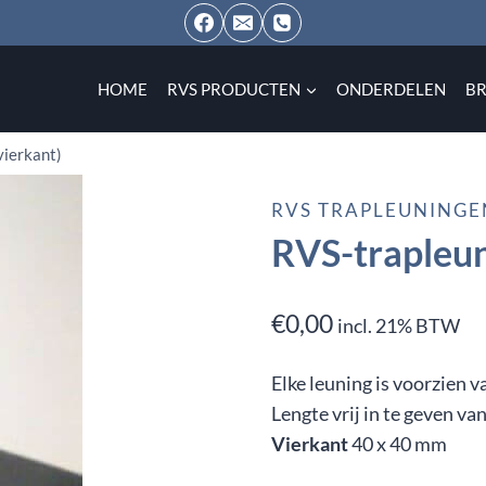
HOME
RVS PRODUCTEN
ONDERDELEN
B
vierkant)
RVS TRAPLEUNINGE
RVS-trapleun
€
0,00
incl. 21% BTW
Elke leuning is voorzien
Lengte vrij in te geven va
Vierkant
40 x 40 mm