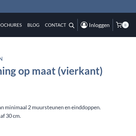
Inloggen
ROCHURES
BLOG
CONTACT
0
N
ing op maat (vierkant)
 van minimaal 2 muursteunen en einddoppen.
naf 30 cm.