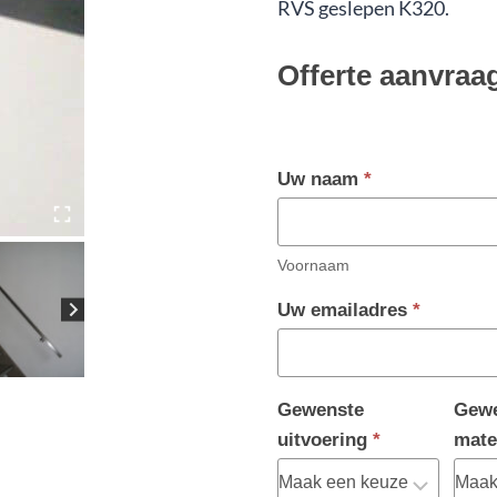
RVS geslepen K320.
Offerte aanvraa
Uw naam
*
Voornaam
Uw emailadres
*
Gewenste
Gewe
uitvoering
*
mate