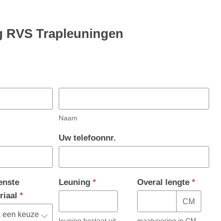
g RVS Trapleuningen
Naam
Uw telefoonnr.
nste
Leuning
*
Overal lengte
*
riaal
*
CM
leuning bestaat uit
maatvoering in CM