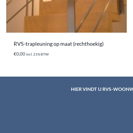
RVS-trapleuning op maat (rechthoekig)
€
0,00
incl. 21% BTW
HIER VINDT U RVS-WOON
d HTI-RVS
rum