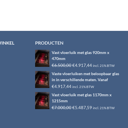
WINKEL
PRODUCTEN
Vast vloerluik met glas 920mm x
470mm
Oorspronkelijke
Huidige
€
6.500,00
€
4.917,44
incl. 21% BTW
prijs
prijs
Vaste vloerluiken met beloopbaar glas
was:
is:
in in verschillende maten. Vanaf
€6.500,00.
€4.917,44.
€
4.917,44
incl. 21% BTW
Vast vloerluik met glas 1170mm x
1215mm
Oorspronkelijke
Huidige
€
7.000,00
€
5.487,59
incl. 21% BTW
prijs
prijs
was:
is:
€7.000,00.
€5.487,59.