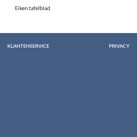
Eiken tafelblad
KLANTENSERVICE
PRIVACY
Algemene voorwaarden
Privacybelei
Levertijd & verzendkosten
Privacy cent
Retourinformatie
Cookiebeleid
Garantie & klachten
Disclaimer
Betaalmethodes
Download brochures
Contact