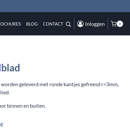
Inloggen
ROCHURES
BLOG
CONTACT
0
lblad
 worden geleverd met ronde kantjes gefreesd r=3mm,
lied.
oor binnen en buiten.
ng