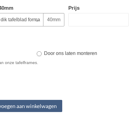
n 40mm
Prijs
40mm
Door ons laten monteren
an onze tafelframes.
voegen aan winkelwagen