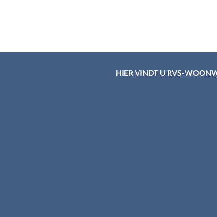
HIER VINDT U RVS-WOON
d HTI-RVS
rum