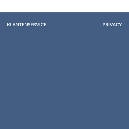
KLANTENSERVICE
PRIVACY
Algemene voorwaarden
Privacybelei
Levertijd & verzendkosten
Privacy cent
Retourinformatie
Cookiebeleid
Garantie & klachten
Disclaimer
Betaalmethodes
Download brochures
Contact