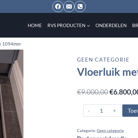
HOME
RVS PRODUCTEN
ONDERDELEN
B
 x 1094mm
GEEN CATEGORIE
Vloerluik m
Oorspron
€
9.000,00
€
6.800,0
prijs
Vloerluik
Toe
was:
met
€9.000,0
glas
Categorie:
Geen categorie
2396,5mm