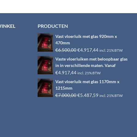
WINKEL
PRODUCTEN
Vast vloerluik met glas 920mm x
470mm
Oorspronkelijke
Huidige
€
6.500,00
€
4.917,44
incl. 21% BTW
prijs
prijs
Vaste vloerluiken met beloopbaar glas
was:
is:
in in verschillende maten. Vanaf
€6.500,00.
€4.917,44.
€
4.917,44
incl. 21% BTW
Vast vloerluik met glas 1170mm x
1215mm
Oorspronkelijke
Huidige
€
7.000,00
€
5.487,59
incl. 21% BTW
prijs
prijs
was:
is:
€7.000,00.
€5.487,59.