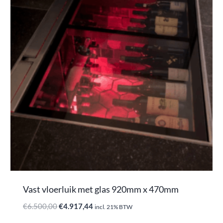
Vast vloerluik met glas 920mm x 470mm
Oorspronkelijke
Huidige
€
6.500,00
€
4.917,44
incl. 21% BTW
prijs
prijs