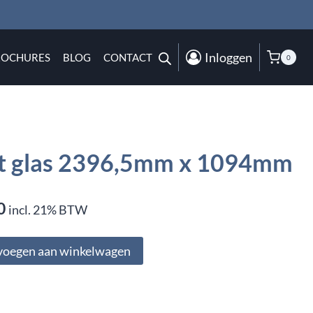
Inloggen
ROCHURES
BLOG
CONTACT
0
et glas 2396,5mm x 1094mm
kelijke
Huidige
0
incl. 21% BTW
prijs
voegen aan winkelwagen
is:
0.
€6.800,00.