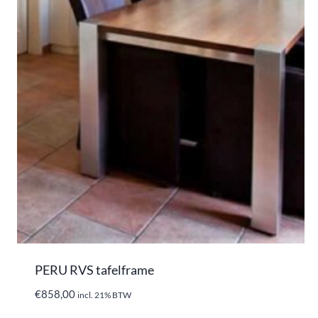
PERU RVS tafelframe
€
858,00
incl. 21% BTW