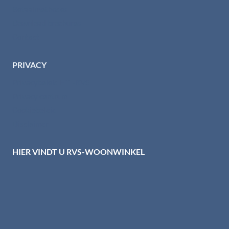
Betaalmethodes
Download brochures
Contact
PRIVACY
Privacybeleid HTI-RVS
Privacy centrum
Cookiebeleid
Disclaimer
HIER VINDT U RVS-WOONWINKEL