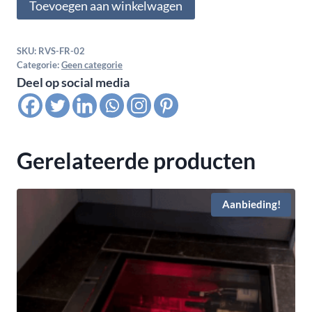
Toevoegen aan winkelwagen
tafelframe
aantal
SKU:
RVS-FR-02
Categorie:
Geen categorie
Deel op social media
Gerelateerde producten
Aanbieding!