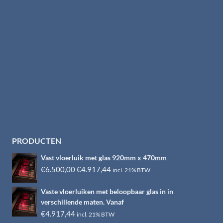
PRODUCTEN
Vast vloerluik met glas 920mm x 470mm
Oorspronkelijke
Huidige
€
6.500,00
€
4.917,44
incl. 21% BTW
prijs
prijs
Vaste vloerluiken met beloopbaar glas in in
was:
is:
verschillende maten. Vanaf
€6.500,00.
€4.917,44.
€
4.917,44
incl. 21% BTW