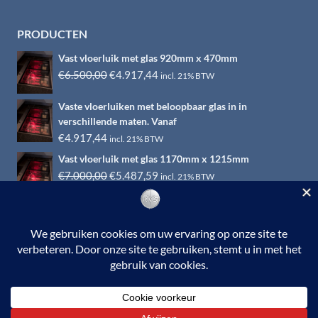
PRODUCTEN
Vast vloerluik met glas 920mm x 470mm
Oorspronkelijke
Huidige
€
6.500,00
€
4.917,44
incl. 21% BTW
prijs
prijs
Vaste vloerluiken met beloopbaar glas in in
was:
is:
verschillende maten. Vanaf
€6.500,00.
€4.917,44.
€
4.917,44
incl. 21% BTW
Vast vloerluik met glas 1170mm x 1215mm
Oorspronkelijke
Huidige
€
7.000,00
€
5.487,59
incl. 21% BTW
prijs
prijs
was:
is:
€7.000,00.
€5.487,59.
© 2026 RVS-woonwinkel.nl is een onderdeel van HTI-RVS |
Turbinestraat 17, 3903 LV Veenendaal | Tel: 0318-653132
BTW nr. NL002145483B31 | KvKnr. 09088773 | NL95
RABO 010.12.95.251 | Web ontwerp:
EYE-