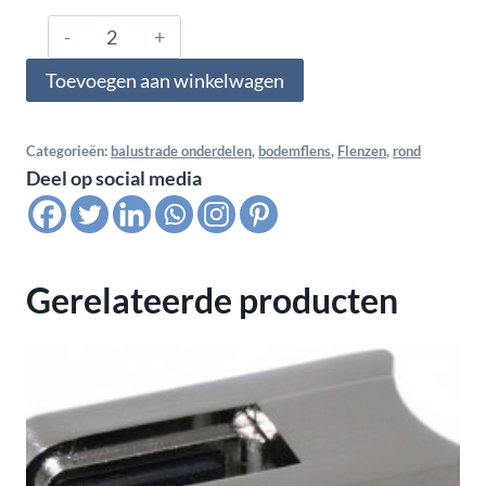
316.426.0172,
Bodem
Toevoegen aan winkelwagen
flens
RD
105
Categorieën:
balustrade onderdelen
,
bodemflens
,
Flenzen
,
rond
Deel op social media
mm
incl.
O
ring
Gerelateerde producten
voor
buis
42,4
mm
aantal