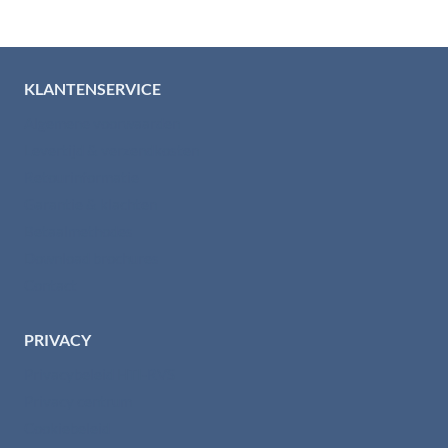
KLANTENSERVICE
Algemene voorwaarden
Levertijd & verzendkosten
Retourinformatie
Garantie & klachten
Betaalmethodes
Download brochures
Contact
PRIVACY
Privacybeleid HTI-RVS
Privacy centrum
Cookiebeleid