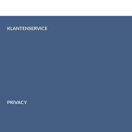
KLANTENSERVICE
Algemene voorwaarden
Levertijd & verzendkosten
Retourinformatie
Garantie & klachten
Betaalmethodes
Download brochures
Contact
PRIVACY
Privacybeleid HTI-RVS
Privacy centrum
Cookiebeleid