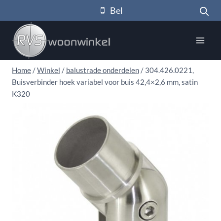
Doorgaan
Bel
naar
inhoud
Home
/
Winkel
/
balustrade onderdelen
/
304.426.0221,
Buisverbinder hoek variabel voor buis 42,4×2,6 mm, satin
K320