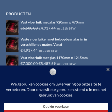
PRODUCTEN
Vast vloerluik met glas 920mm x 470mm
Oorspronkelijke
Huidige
€
6.500,00
€
4.917,44
incl. 21% BTW
prijs
prijs
Vaste vloerluiken met beloopbaar glas in in
was:
is:
verschillende maten. Vanaf
€6.500,00.
€4.917,44.
€
4.917,44
incl. 21% BTW
Vast vloerluik met glas 1170mm x 1215mm
Oorspronkelijke
Huidige
€
7.000,00
€
5.487,59
incl. 21% BTW
prijs
prijs
was:
is:
€7.000,00.
€5.487,59.
© 2026 RVS-woonwinkel.nl is een onderdeel van HTI-RVS |
Turbinestraat 17, 3903 LV Veenendaal | Tel: 0318-653132
BTW nr. NL002145483B31 | KvKnr. 09088773 | NL95
RABO 010.12.95.251 | Web ontwerp:
EYE-