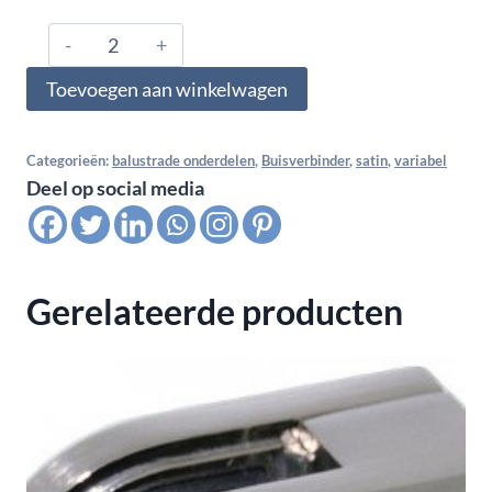
304.426.0221,
Buisverbinder
Toevoegen aan winkelwagen
hoek
variabel
voor
Categorieën:
balustrade onderdelen
,
Buisverbinder
,
satin
,
variabel
Deel op social media
buis
42,4x2,6
mm,
satin
Gerelateerde producten
K320
aantal