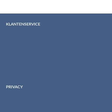
KLANTENSERVICE
Algemene voorwaarden
Levertijd & verzendkosten
Retourinformatie
Garantie & klachten
Betaalmethodes
Download brochures
Contact
PRIVACY
Privacybeleid HTI-RVS
Privacy centrum
Cookiebeleid