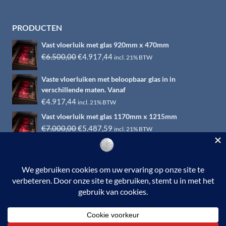
PRODUCTEN
Vast vloerluik met glas 920mm x 470mm
Oorspronkelijke
Huidige
€
6.500,00
€
4.917,44
incl. 21% BTW
prijs
prijs
Vaste vloerluiken met beloopbaar glas in in
was:
is:
verschillende maten. Vanaf
€6.500,00.
€4.917,44.
€
4.917,44
incl. 21% BTW
Vast vloerluik met glas 1170mm x 1215mm
Oorspronkelijke
Huidige
€
7.000,00
€
5.487,59
incl. 21% BTW
prijs
prijs
was:
is:
€7.000,00.
€5.487,59.
© 2026 RVS-woonwinkel.nl is een onderdeel van HTI-RVS |
Turbinestraat 17, 3903 LV Veenendaal | Tel: 0318-653132
BTW nr. NL002145483B31 | KvKnr. 09088773 | NL95
RABO 010.12.95.251 | Web ontwerp:
EYE-