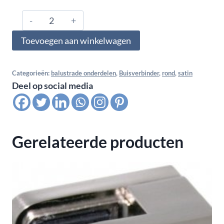
304.426.0207,
Buisverbinder
Toevoegen aan winkelwagen
hoekfitting
rond
R=51,2
Categorieën:
balustrade onderdelen
,
Buisverbinder
,
rond
,
satin
Deel op social media
90°
42,4x2,6,
satin
K320
Gerelateerde producten
aantal