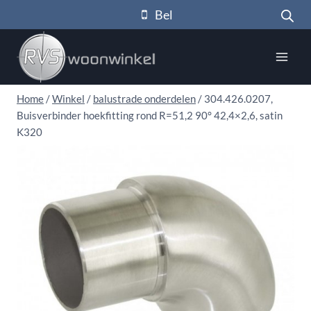
Doorgaan
Bel
naar
inhoud
Home
/
Winkel
/
balustrade onderdelen
/
304.426.0207,
Buisverbinder hoekfitting rond R=51,2 90° 42,4×2,6, satin
K320