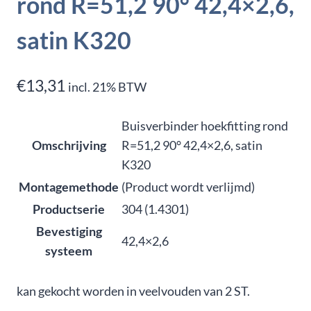
rond R=51,2 90° 42,4×2,6,
satin K320
€
13,31
incl. 21% BTW
Buisverbinder hoekfitting rond
Omschrijving
R=51,2 90° 42,4×2,6, satin
K320
Montagemethode
(Product wordt verlijmd)
Productserie
304 (1.4301)
Bevestiging
42,4×2,6
systeem
kan gekocht worden in veelvouden van 2 ST.