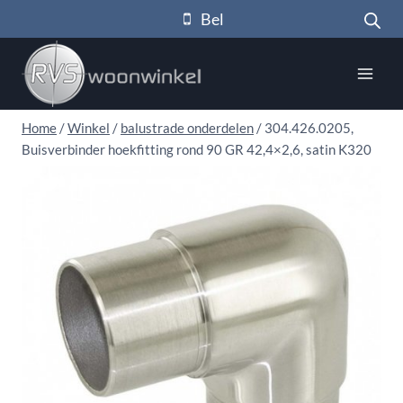
Doorgaan
Bel
naar
inhoud
Home
/
Winkel
/
balustrade onderdelen
/
304.426.0205,
Buisverbinder hoekfitting rond 90 GR 42,4×2,6, satin K320