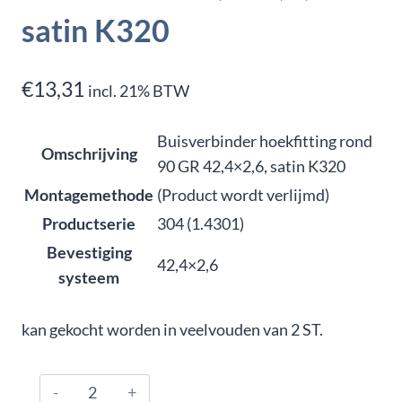
satin K320
€
13,31
incl. 21% BTW
Buisverbinder hoekfitting rond
Omschrijving
90 GR 42,4×2,6, satin K320
Montagemethode
(Product wordt verlijmd)
Productserie
304 (1.4301)
Bevestiging
42,4×2,6
systeem
kan gekocht worden in veelvouden van 2 ST.
304.426.0205,