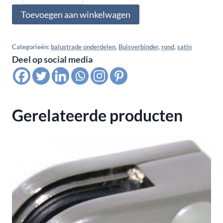
Buisverbinder
Toevoegen aan winkelwagen
hoekfitting
rond
90
Categorieën:
balustrade onderdelen
,
Buisverbinder
,
rond
,
satin
Deel op social media
GR
42,4x2,6,
satin
K320
Gerelateerde producten
aantal