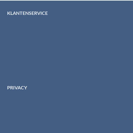
KLANTENSERVICE
Algemene voorwaarden
Levertijd & verzendkosten
Retourinformatie
Garantie & klachten
Betaalmethodes
Download brochures
Contact
PRIVACY
Privacybeleid HTI-RVS
Privacy centrum
Cookiebeleid
Disclaimer