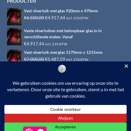
PRODUCTEN
Vast vloerluik met glas 920mm x 470mm
Oorspronkelijke
Huidige
€
6.500,00
€
4.917,44
incl. 21% BTW
prijs
prijs
Vaste vloerluiken met beloopbaar glas in in
was:
is:
verschillende maten. Vanaf
€6.500,00.
€4.917,44.
€
4.917,44
incl. 21% BTW
Vast vloerluik met glas 1170mm x 1215mm
Oorspronkelijke
Huidige
€
7.000,00
€
5.487,59
incl. 21% BTW
prijs
prijs
was:
is:
€7.000,00.
€5.487,59.
© 2026 RVS-woonwinkel.nl is een onderdeel van HTI-RVS |
Turbinestraat 17, 3903 LV Veenendaal | Tel: 0318-653132
BTW nr. NL002145483B31 | KvKnr. 09088773 | NL95
RABO 010.12.95.251 | Web ontwerp:
EYE-
GRAPHICS
Otterlo.