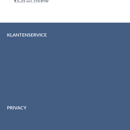
€
5,35
incl. 21% BTW
KLANTENSERVICE
Algemene voorwaarden
Levertijd & verzendkosten
Retourinformatie
Garantie & klachten
Betaalmethodes
Download brochures
Contact
PRIVACY
Privacybeleid HTI-RVS
Privacy centrum