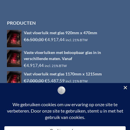
PRODUCTEN
Vast vloerluik met glas 920mm x 470mm
Oorspronkelijke
Huidige
€
6.500,00
€
4.917,44
incl. 21% BTW
prijs
prijs
Vaste vloerluiken met beloopbaar glas in in
was:
is:
verschillende maten. Vanaf
€6.500,00.
€4.917,44.
€
4.917,44
incl. 21% BTW
Vast vloerluik met glas 1170mm x 1215mm
Oorspronkelijke
Huidige
€
7.000,00
€
5.487,59
incl. 21% BTW
prijs
prijs
was:
is:
€7.000,00.
€5.487,59.
© 2026 RVS-woonwinkel.nl is een onderdeel van HTI-RVS |
Turbinestraat 17, 3903 LV Veenendaal | Tel: 0318-653132
BTW nr. NL002145483B31 | KvKnr. 09088773 | NL95