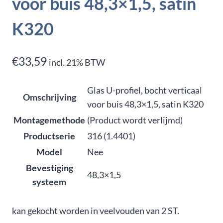
voor buis 48,3×1,5, satin
K320
€
33,59
incl. 21% BTW
Glas U-profiel, bocht verticaal
Omschrijving
voor buis 48,3×1,5, satin K320
Montagemethode
(Product wordt verlijmd)
Productserie
316 (1.4401)
Model
Nee
Bevestiging
48,3×1,5
systeem
kan gekocht worden in veelvouden van 2 ST.