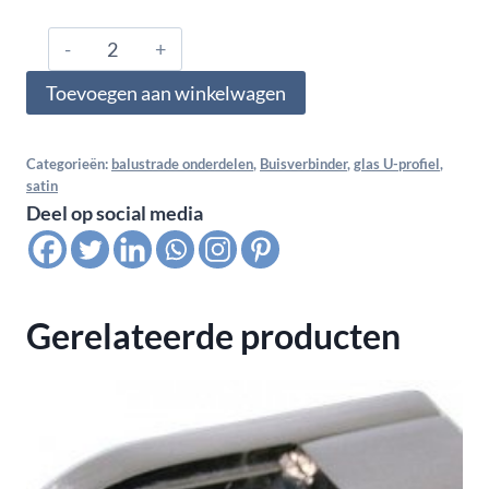
316.485.1203,
Glas
Toevoegen aan winkelwagen
U-
profiel,
bocht
Categorieën:
balustrade onderdelen
,
Buisverbinder
,
glas U-profiel
,
satin
verticaal
Deel op social media
voor
buis
48,3x1,5,
satin
Gerelateerde producten
K320
aantal