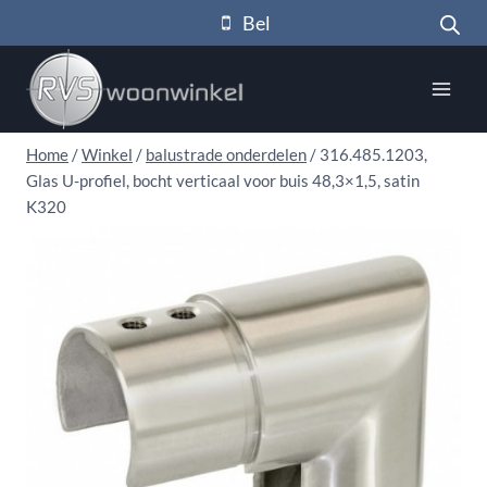
Doorgaan
Bel
naar
inhoud
Home
/
Winkel
/
balustrade onderdelen
/
316.485.1203,
Glas U-profiel, bocht verticaal voor buis 48,3×1,5, satin
K320