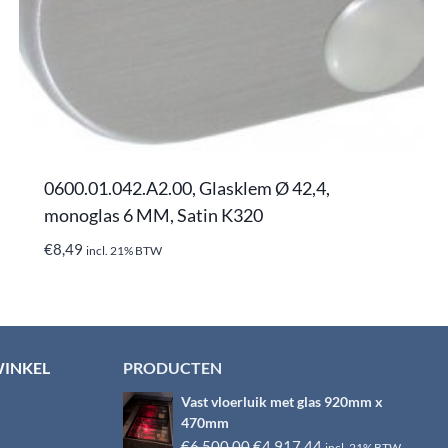
0600.01.042.A2.00, Glasklem Ø 42,4,
monoglas 6 MM, Satin K320
€
8,49
incl. 21% BTW
WINKEL
PRODUCTEN
Vast vloerluik met glas 920mm x
470mm
Oorspronkelijke
Huidige
€
6.500,00
€
4.917,44
incl. 21% BTW