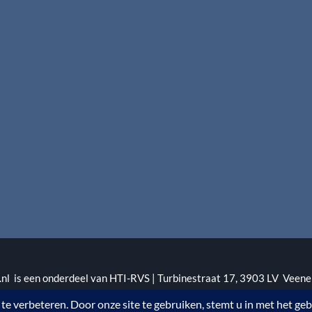
l is een onderdeel van HTI-RVS | Turbinestraat 17, 3903 LV Veene
1 | KvKnr. 09088773 | NL95 RABO 010.12.95.251 | Web ontwerp