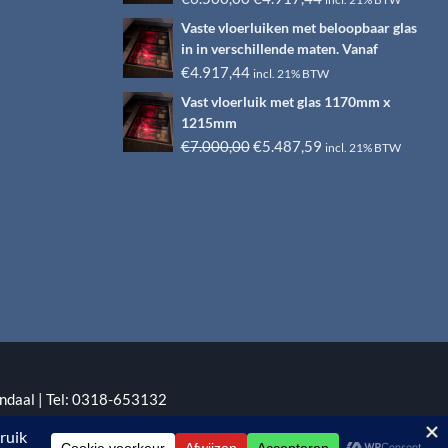
prijs
prijs
Vaste vloerluiken met beloopbaar glas
was:
is:
in in verschillende maten. Vanaf
€6.500,00.
€4.917,44.
€
4.917,44
incl. 21% BTW
Vast vloerluik met glas 1170mm x
1215mm
Oorspronkelijke
Huidige
€
7.000,00
€
5.487,59
incl. 21% BTW
prijs
prijs
was:
is:
€7.000,00.
€5.487,59.
ndaal | Tel: 0318-653132
:
EYE-GRAPHICS
Otterlo.