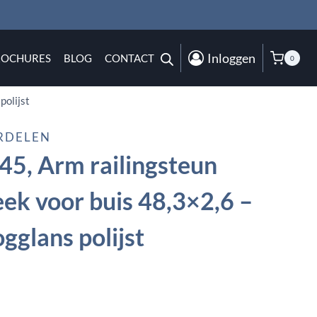
Inloggen
ROCHURES
BLOG
CONTACT
0
polijst
RDELEN
5, Arm railingsteun
eek voor buis 48,3×2,6 –
gglans polijst