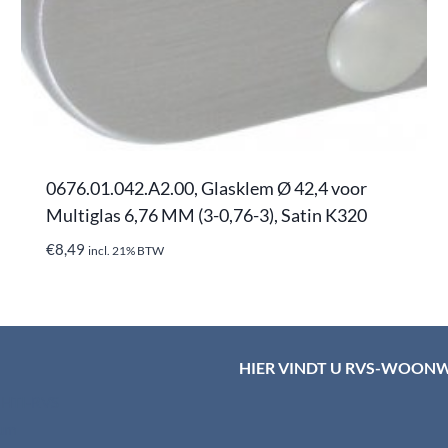
0676.01.042.A2.00, Glasklem Ø 42,4 voor
Multiglas 6,76 MM (3-0,76-3), Satin K320
€
8,49
incl. 21% BTW
HIER VINDT U RVS-WOON
d HTI-RVS
rum