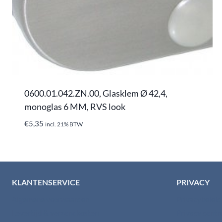
0600.01.042.ZN.00, Glasklem Ø 42,4,
monoglas 6 MM, RVS look
€
5,35
incl. 21% BTW
KLANTENSERVICE
PRIVACY
Algemene voorwaarden
Privacybelei
Levertijd & verzendkosten
Privacy cent