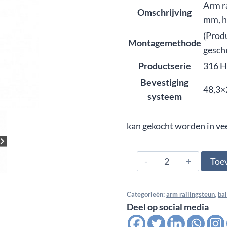
Arm ra
Omschrijving
mm, h
(Prod
Montagemethode
gesch
Productserie
316 H
Bevestiging
48,3×
systeem
kan gekocht worden in ve
316#.480.0445,
Toe
Arm
railingsteun
Categorieën:
arm railingsteun
,
ba
variabel
Deel op social media
insteek