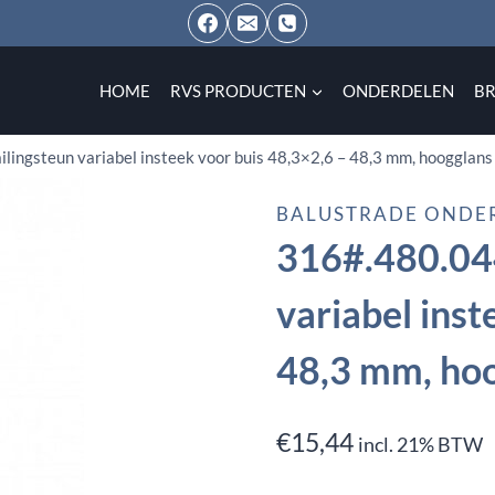
HOME
RVS PRODUCTEN
ONDERDELEN
B
lingsteun variabel insteek voor buis 48,3×2,6 – 48,3 mm, hoogglans 
BALUSTRADE ONDE
316#.480.044
variabel inst
48,3 mm, hoo
€
15,44
incl. 21% BTW