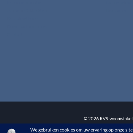
Retourinformatie
Cookiebeleid
Garantie & klachten
Disclaimer
Betaalmethodes
Download brochures
Contact
© 2026 RVS-woonwinkel.n
BTW nr. NL002145483B3