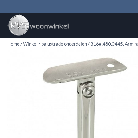
Doorgaan
naar
inhoud
Home
/
Winkel
/
balustrade onderdelen
/
316#.480.0445, Arm rai