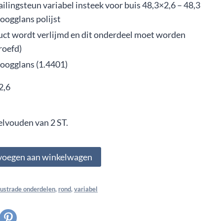
ilingsteun variabel insteek voor buis 48,3×2,6 – 48,3
oogglans polijst
uct wordt verlijmd en dit onderdeel moet worden
roefd)
oogglans (1.4401)
2,6
elvouden van 2 ST.
voegen aan winkelwagen
lustrade onderdelen
,
rond
,
variabel