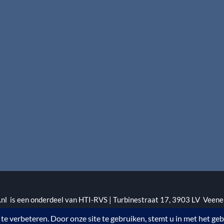
l is een onderdeel van HTI-RVS | Turbinestraat 17, 3903 LV Veene
1 | KvKnr. 09088773 | NL95 RABO 010.12.95.251 | Web ontwerp