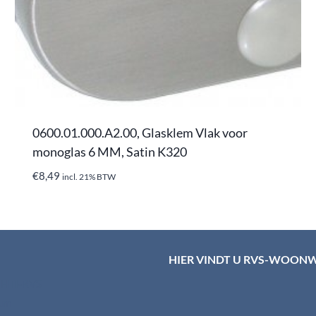
0600.01.000.A2.00, Glasklem Vlak voor
monoglas 6 MM, Satin K320
€
8,49
incl. 21% BTW
HIER VINDT U RVS-WOON
d HTI-RVS
rum