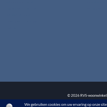
Retourinformatie
Cookiebeleid
Garantie & klachten
Disclaimer
Betaalmethodes
Download brochures
Contact
© 2026 RVS-woonwinkel.n
BTW nr. NL002145483B3