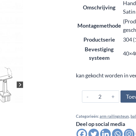
Handr
Omschrijving
Satin
(Prod
Montagemethode
gesch
Productserie
304 (
Bevestiging
40×4
systeem
kan gekocht worden in ve
304.420.4442,
Toe
Handrail
support
Categorieën:
arm railingsteun
,
ba
square,
Deel op social media
adjustable,