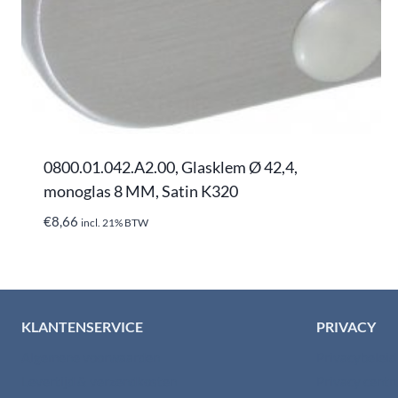
0800.01.042.A2.00, Glasklem Ø 42,4,
monoglas 8 MM, Satin K320
€
8,66
incl. 21% BTW
KLANTENSERVICE
PRIVACY
Algemene voorwaarden
Privacybelei
Levertijd & verzendkosten
Privacy cent