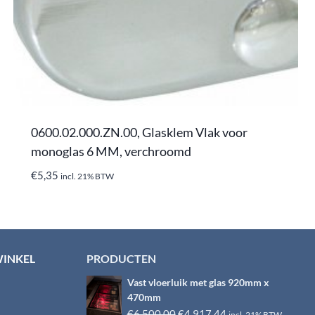
0600.02.000.ZN.00, Glasklem Vlak voor
monoglas 6 MM, verchroomd
€
5,35
incl. 21% BTW
WINKEL
PRODUCTEN
Vast vloerluik met glas 920mm x
470mm
Oorspronkelijke
Huidige
€
6.500,00
€
4.917,44
incl. 21% BTW