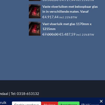
prijs
prijs
Vaste vloerluiken met beloopbaar glas
was:
is:
in in verschillende maten. Vanaf
€6.500,00.
€4.917,44.
€
4.917,44
incl. 21% BTW
Vast vloerluik met glas 1170mm x
1215mm
Oorspronkelijke
Huidige
€
7.000,00
€
5.487,59
incl. 21% BTW
prijs
prijs
was:
is:
€7.000,00.
€5.487,59.
ndaal | Tel: 0318-653132
:
EYE-GRAPHICS
Otterlo.