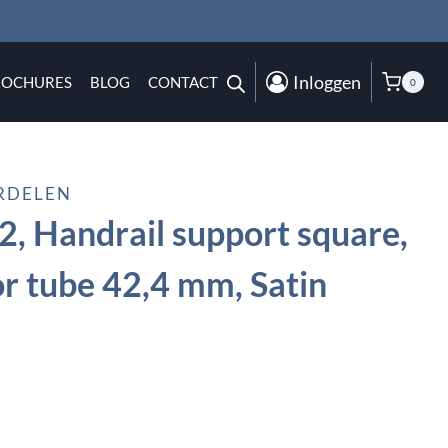
Inloggen
ROCHURES
BLOG
CONTACT
0
RDELEN
, Handrail support square,
or tube 42,4 mm, Satin