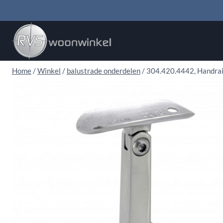
Doorgaan
naar
inhoud
Home
/
Winkel
/
balustrade onderdelen
/
304.420.4442, Handrail