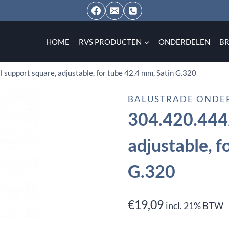
HOME
RVS PRODUCTEN
ONDERDELEN
B
 support square, adjustable, for tube 42,4 mm, Satin G.320
BALUSTRADE ONDE
304.420.4442
adjustable, f
G.320
€
19,09
incl. 21% BTW