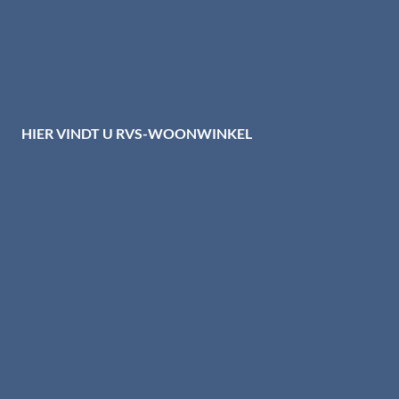
Privacybeleid HTI-RVS
Privacy centrum
Cookiebeleid
Disclaimer
HIER VINDT U RVS-WOONWINKEL