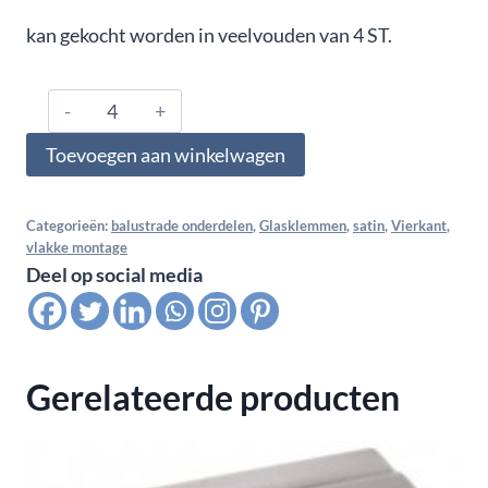
kan gekocht worden in veelvouden van 4 ST.
1276.01.000.A4.04,
Glasklem
Toevoegen aan winkelwagen
vlak
voor
multiglas
Categorieën:
balustrade onderdelen
,
Glasklemmen
,
satin
,
Vierkant
,
vlakke montage
12,76
Deel op social media
MM
(6-
0,76-
6),
Gerelateerde producten
Satin
K320
aantal