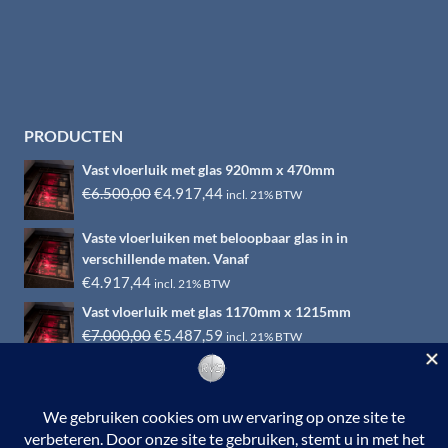
PRODUCTEN
Vast vloerluik met glas 920mm x 470mm
Oorspronkelijke
Huidige
€
6.500,00
€
4.917,44
incl. 21% BTW
prijs
prijs
Vaste vloerluiken met beloopbaar glas in in
was:
is:
verschillende maten. Vanaf
€6.500,00.
€4.917,44.
€
4.917,44
incl. 21% BTW
Vast vloerluik met glas 1170mm x 1215mm
Oorspronkelijke
Huidige
€
7.000,00
€
5.487,59
incl. 21% BTW
prijs
prijs
was:
is:
€7.000,00.
€5.487,59.