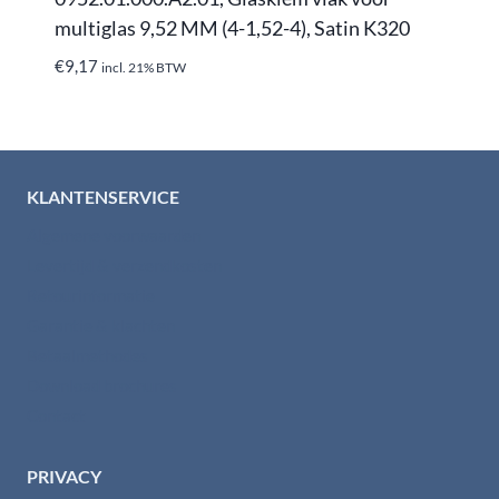
multiglas 9,52 MM (4-1,52-4), Satin K320
€
9,17
incl. 21% BTW
KLANTENSERVICE
Algemene voorwaarden
Levertijd & verzendkosten
Retourinformatie
Garantie & klachten
Betaalmethodes
Download brochures
Contact
PRIVACY