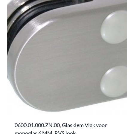
0600.01.000.ZN.00, Glasklem Vlak voor
monoglas 6 MM, RVS look