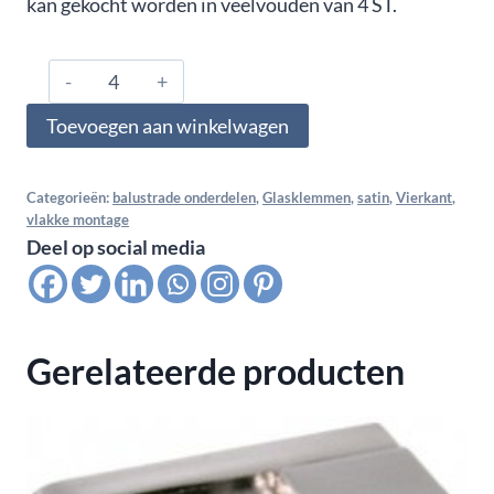
kan gekocht worden in veelvouden van 4 ST.
1000.01.000.A4.06,
Glasklem
Toevoegen aan winkelwagen
vlak
voor
monoglas
Categorieën:
balustrade onderdelen
,
Glasklemmen
,
satin
,
Vierkant
,
vlakke montage
10
Deel op social media
mm,
Satin
K320
aantal
Gerelateerde producten