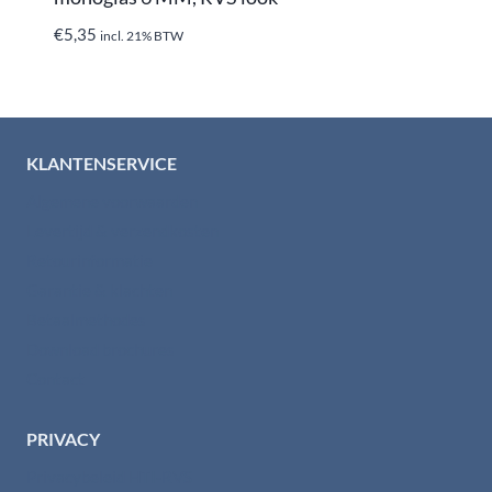
€
5,35
incl. 21% BTW
KLANTENSERVICE
Algemene voorwaarden
Levertijd & verzendkosten
Retourinformatie
Garantie & klachten
Betaalmethodes
Download brochures
Contact
PRIVACY
Privacybeleid HTI-RVS