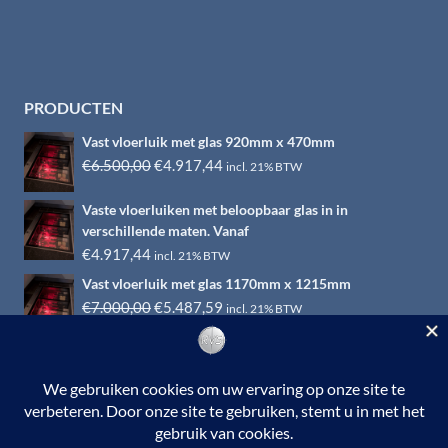
PRODUCTEN
Vast vloerluik met glas 920mm x 470mm
Oorspronkelijke
Huidige
€
6.500,00
€
4.917,44
incl. 21% BTW
prijs
prijs
Vaste vloerluiken met beloopbaar glas in in
was:
is:
verschillende maten. Vanaf
€6.500,00.
€4.917,44.
€
4.917,44
incl. 21% BTW
Vast vloerluik met glas 1170mm x 1215mm
Oorspronkelijke
Huidige
€
7.000,00
€
5.487,59
incl. 21% BTW
prijs
prijs
was:
is:
€7.000,00.
€5.487,59.
© 2026 RVS-woonwinkel.nl is een onderdeel van HTI-RVS |