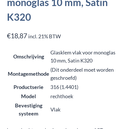
monoglas 10 mm, Satin
K320
€
18,87
incl. 21% BTW
Glasklem vlak voor monoglas
Omschrijving
10 mm, Satin K320
(Dit onderdeel moet worden
Montagemethode
geschroefd)
Productserie
316 (1.4401)
Model
rechthoek
Bevestiging
Vlak
systeem