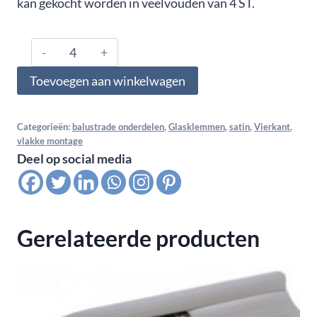
kan gekocht worden in veelvouden van 4 ST.
0800.01.000.A4.01,
Glasklem
Toevoegen aan winkelwagen
vlak
voor
monoglas
Categorieën:
balustrade onderdelen
,
Glasklemmen
,
satin
,
Vierkant
,
vlakke montage
8
Deel op social media
mm,
Satin
K320
aantal
Gerelateerde producten