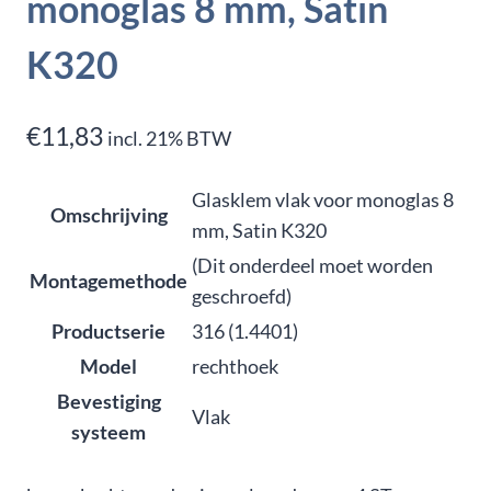
monoglas 8 mm, Satin
K320
€
11,83
incl. 21% BTW
Glasklem vlak voor monoglas 8
Omschrijving
mm, Satin K320
(Dit onderdeel moet worden
Montagemethode
geschroefd)
Productserie
316 (1.4401)
Model
rechthoek
Bevestiging
Vlak
systeem