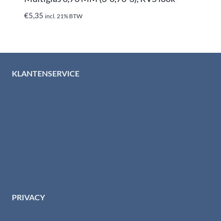
€
5,35
incl. 21% BTW
KLANTENSERVICE
Algemene voorwaarden
Levertijd & verzendkosten
Retourinformatie
Garantie & klachten
Betaalmethodes
Download brochures
Contact
PRIVACY
Privacybeleid HTI-RVS