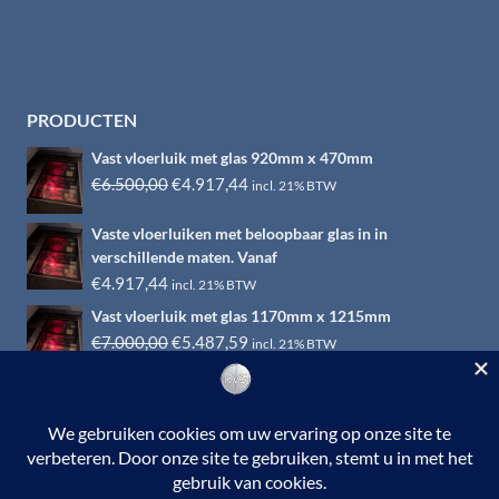
PRODUCTEN
Vast vloerluik met glas 920mm x 470mm
Oorspronkelijke
Huidige
€
6.500,00
€
4.917,44
incl. 21% BTW
prijs
prijs
Vaste vloerluiken met beloopbaar glas in in
was:
is:
verschillende maten. Vanaf
€6.500,00.
€4.917,44.
€
4.917,44
incl. 21% BTW
Vast vloerluik met glas 1170mm x 1215mm
Oorspronkelijke
Huidige
€
7.000,00
€
5.487,59
incl. 21% BTW
prijs
prijs
was:
is:
€7.000,00.
€5.487,59.
© 2026 RVS-woonwinkel.nl is een onderdeel van HTI-RVS |