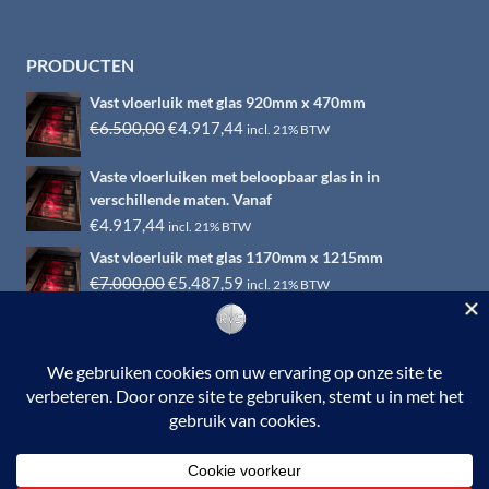
PRODUCTEN
Vast vloerluik met glas 920mm x 470mm
Oorspronkelijke
Huidige
€
6.500,00
€
4.917,44
incl. 21% BTW
prijs
prijs
Vaste vloerluiken met beloopbaar glas in in
was:
is:
verschillende maten. Vanaf
€6.500,00.
€4.917,44.
€
4.917,44
incl. 21% BTW
Vast vloerluik met glas 1170mm x 1215mm
Oorspronkelijke
Huidige
€
7.000,00
€
5.487,59
incl. 21% BTW
prijs
prijs
was:
is:
€7.000,00.
€5.487,59.
© 2026 RVS-woonwinkel.nl is een onderdeel van HTI-RVS |
Turbinestraat 17, 3903 LV Veenendaal | Tel: 0318-653132
BTW nr. NL002145483B31 | KvKnr. 09088773 | NL95