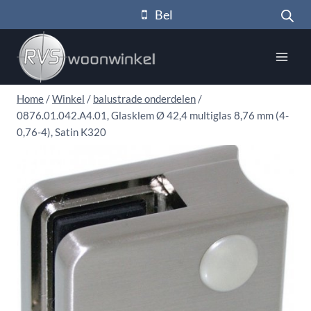
Doorgaan
Bel
naar
inhoud
Home
/
Winkel
/
balustrade onderdelen
/
0876.01.042.A4.01, Glasklem Ø 42,4 multiglas 8,76 mm (4-
0,76-4), Satin K320