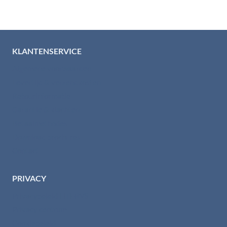
KLANTENSERVICE
Algemene voorwaarden
Levertijd & verzendkosten
Retourinformatie
Garantie & klachten
Betaalmethodes
Download brochures
Contact
PRIVACY
Privacybeleid HTI-RVS
Privacy centrum
Cookiebeleid