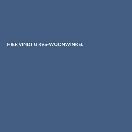
Privacybeleid HTI-RVS
Privacy centrum
Cookiebeleid
Disclaimer
HIER VINDT U RVS-WOONWINKEL