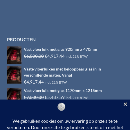
PRODUCTEN
Vast vloerluik met glas 920mm x 470mm
Oorspronkelijke
Huidige
€
6.500,00
€
4.917,44
incl. 21% BTW
prijs
prijs
Vaste vloerluiken met beloopbaar glas in in
was:
is:
verschillende maten. Vanaf
€6.500,00.
€4.917,44.
€
4.917,44
incl. 21% BTW
Vast vloerluik met glas 1170mm x 1215mm
Oorspronkelijke
Huidige
€
7.000,00
€
5.487,59
incl. 21% BTW
prijs
prijs
was:
is:
€7.000,00.
€5.487,59.