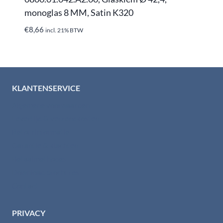
monoglas 8 MM, Satin K320
€
8,66
incl. 21% BTW
KLANTENSERVICE
Algemene voorwaarden
Levertijd & verzendkosten
Retourinformatie
Garantie & klachten
Betaalmethodes
Download brochures
Contact
PRIVACY