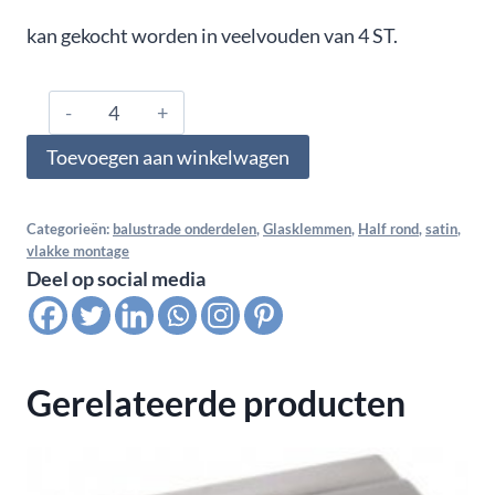
kan gekocht worden in veelvouden van 4 ST.
1076.01.000.A4.05,
Glasklem
Toevoegen aan winkelwagen
vlak
voor
multiglas
Categorieën:
balustrade onderdelen
,
Glasklemmen
,
Half rond
,
satin
,
vlakke montage
10,76
Deel op social media
MM
(5-
0,76-
5),
Gerelateerde producten
Satin
K320
aantal