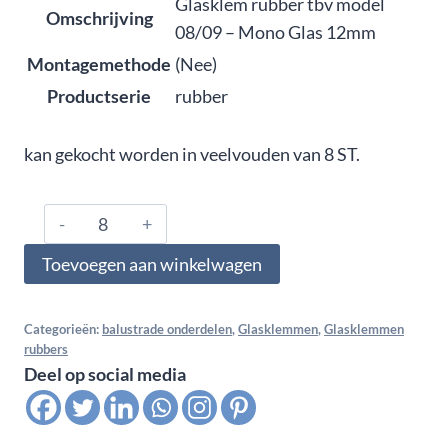
Glasklem rubber tbv model
Omschrijving
08/09 – Mono Glas 12mm
Montagemethode
(Nee)
Productserie
rubber
kan gekocht worden in veelvouden van 8 ST.
1200.09.6760,
Glasklem
Toevoegen aan winkelwagen
rubber
tbv
model
Categorieën:
balustrade onderdelen
,
Glasklemmen
,
Glasklemmen
rubbers
08/09
Deel op social media
-
Mono
Glas