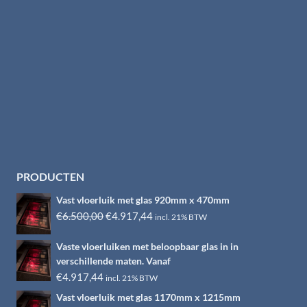
PRODUCTEN
Vast vloerluik met glas 920mm x 470mm
Oorspronkelijke
Huidige
€
6.500,00
€
4.917,44
incl. 21% BTW
prijs
prijs
Vaste vloerluiken met beloopbaar glas in in
was:
is:
verschillende maten. Vanaf
€6.500,00.
€4.917,44.
€
4.917,44
incl. 21% BTW
Vast vloerluik met glas 1170mm x 1215mm