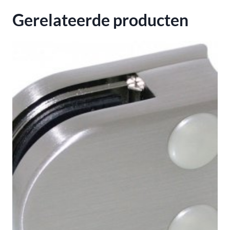
12mm
Gerelateerde producten
aantal