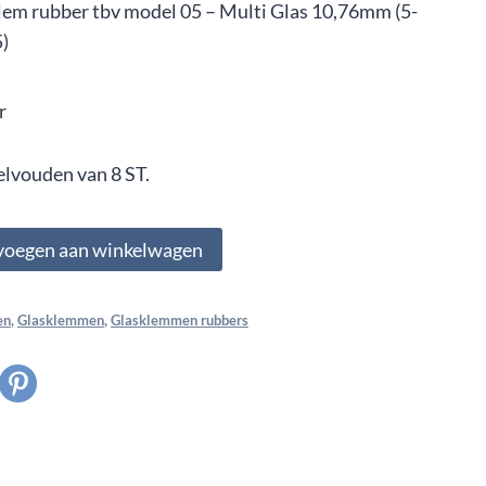
lem rubber tbv model 05 – Multi Glas 10,76mm (5-
5)
r
elvouden van 8 ST.
voegen aan winkelwagen
en
,
Glasklemmen
,
Glasklemmen rubbers