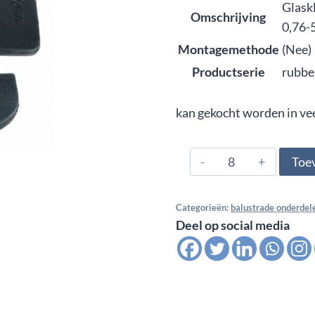
Glask
Omschrijving
0,76-
Montagemethode
(Nee)
Productserie
rubbe
kan gekocht worden in ve
1076.05.6760,
Toe
Glasklem
rubber
Categorieën:
balustrade onderdel
tbv
Deel op social media
model
05
-
Multi