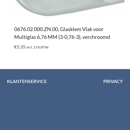
0676.02.000.ZN.00, Glasklem Vlak voor
Multiglas 6,76 MM (3-0,76-3), verchroomd
€
5,35
incl. 21% BTW
KLANTENSERVICE
PRIVACY
Algemene voorwaarden
Privacybelei
Levertijd & verzendkosten
Privacy cent
Retourinformatie
Cookiebeleid
Garantie & klachten
Disclaimer
Betaalmethodes