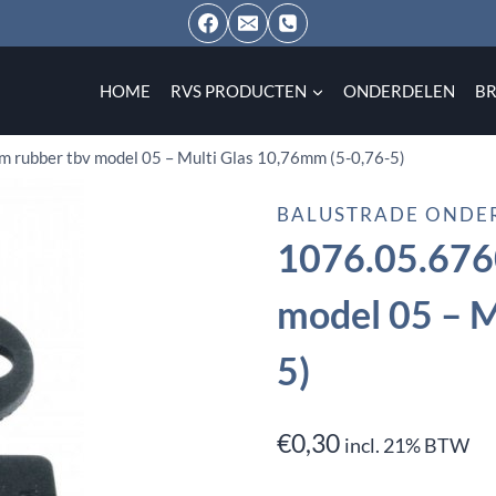
HOME
RVS PRODUCTEN
ONDERDELEN
B
m rubber tbv model 05 – Multi Glas 10,76mm (5-0,76-5)
BALUSTRADE ONDE
1076.05.6760
model 05 – M
5)
€
0,30
incl. 21% BTW