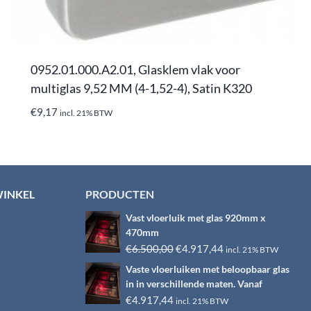
0952.01.000.A2.01, Glasklem vlak voor
multiglas 9,52 MM (4-1,52-4), Satin K320
€
9,17
incl. 21% BTW
WINKEL
PRODUCTEN
Vast vloerluik met glas 920mm x
470mm
Oorspronkelijke
Huidige
€
6.500,00
€
4.917,44
incl. 21% BTW
prijs
prijs
Vaste vloerluiken met beloopbaar glas
was:
is:
in in verschillende maten. Vanaf
€6.500,00.
€4.917,44.
€
4.917,44
incl. 21% BTW