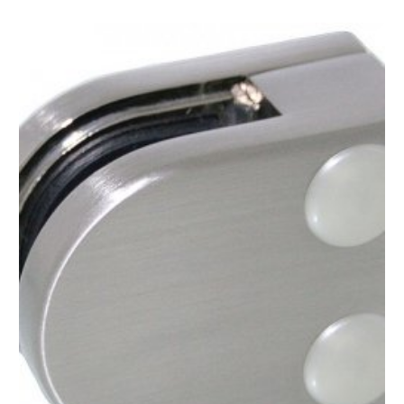
Glas
10,76mm
(5-
0,76-
5)
aantal