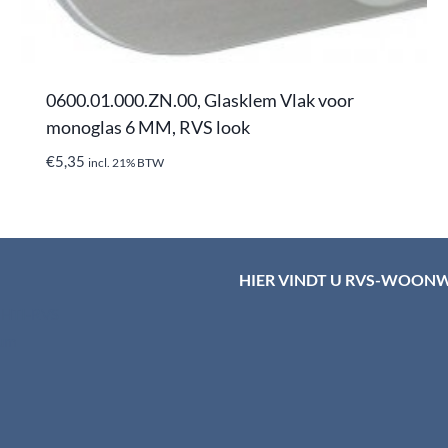
0600.01.000.ZN.00, Glasklem Vlak voor
monoglas 6 MM, RVS look
€
5,35
incl. 21% BTW
HIER VINDT U RVS-WOON
d HTI-RVS
rum