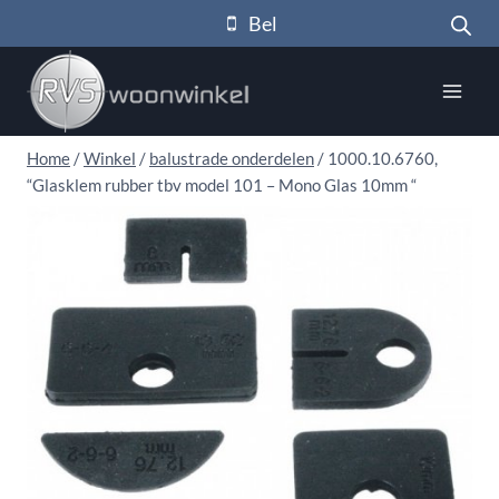
Doorgaan
Bel
naar
inhoud
Home
/
Winkel
/
balustrade onderdelen
/
1000.10.6760,
“Glasklem rubber tbv model 101 – Mono Glas 10mm “