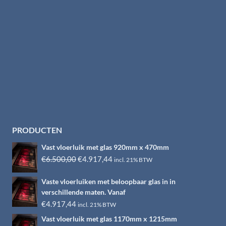
PRODUCTEN
Vast vloerluik met glas 920mm x 470mm
Oorspronkelijke
Huidige
€
6.500,00
€
4.917,44
incl. 21% BTW
prijs
prijs
Vaste vloerluiken met beloopbaar glas in in
was:
is:
verschillende maten. Vanaf
€6.500,00.
€4.917,44.
€
4.917,44
incl. 21% BTW
Vast vloerluik met glas 1170mm x 1215mm