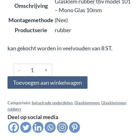
Glasklem rubber tbv model 101
Omschrijving
– Mono Glas 10mm
Montagemethode
(Nee)
Productserie
rubber
kan gekocht worden in veelvouden van 8 ST.
1000.10.6760,
"Glasklem
Toevoegen aan winkelwagen
rubber
tbv
model
Categorieën:
balustrade onderdelen
,
Glasklemmen
,
Glasklemmen
rubbers
101
Deel op social media
-
Mono
Glas