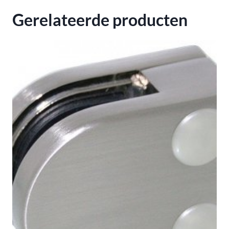
10mm
Gerelateerde producten
"
aantal