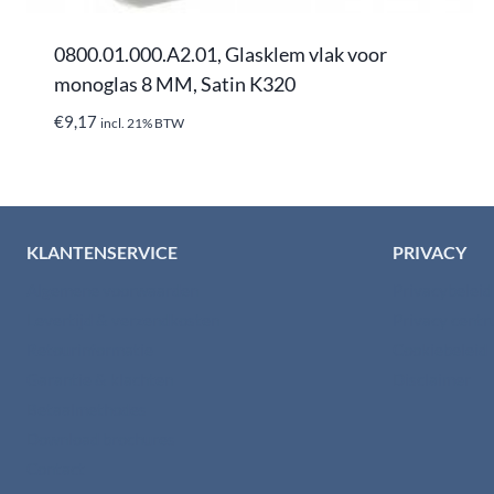
0800.01.000.A2.01, Glasklem vlak voor
monoglas 8 MM, Satin K320
€
9,17
incl. 21% BTW
KLANTENSERVICE
PRIVACY
Algemene voorwaarden
Privacybelei
Levertijd & verzendkosten
Privacy cent
Retourinformatie
Cookiebeleid
Garantie & klachten
Disclaimer
Betaalmethodes
Download brochures
Contact