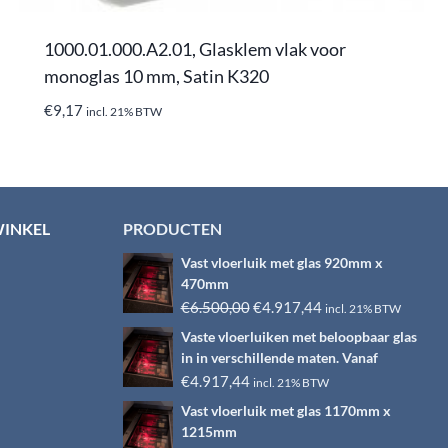
1000.01.000.A2.01, Glasklem vlak voor
monoglas 10 mm, Satin K320
€
9,17
incl. 21% BTW
WINKEL
PRODUCTEN
Vast vloerluik met glas 920mm x
470mm
Oorspronkelijke
Huidige
€
6.500,00
€
4.917,44
incl. 21% BTW
prijs
prijs
Vaste vloerluiken met beloopbaar glas
was:
is:
in in verschillende maten. Vanaf
€6.500,00.
€4.917,44.
€
4.917,44
incl. 21% BTW
Vast vloerluik met glas 1170mm x
1215mm