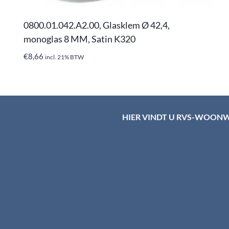
0800.01.042.A2.00, Glasklem Ø 42,4,
monoglas 8 MM, Satin K320
€
8,66
incl. 21% BTW
HIER VINDT U RVS-WOON
d HTI-RVS
rum