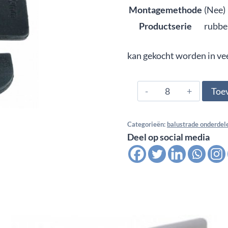
Montagemethode
(Nee)
Productserie
rubbe
kan gekocht worden in ve
0952.02.6760,
Toe
Glasklem
rubber
Categorieën:
balustrade onderdel
tbv
Deel op social media
model
02
-
Multi
Glas
9,52mm