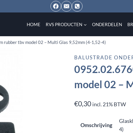
HOME
RVS PRODUCTEN
ONDERDELEN
B
 rubber tbv model 02 – Multi Glas 9,52mm (4-1,52-4)
BALUSTRADE ONDE
0952.02.6760
model 02 – M
€
0,30
incl. 21% BTW
Glask
Omschrijving
4)