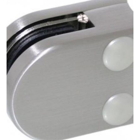
(4-
1,52-
4)
aantal