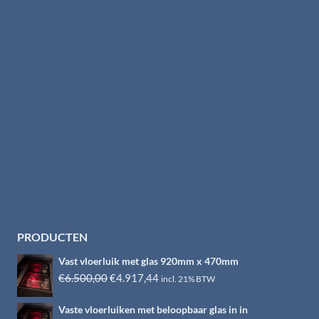
PRODUCTEN
Vast vloerluik met glas 920mm x 470mm
Oorspronkelijke
Huidige
€
6.500,00
€
4.917,44
incl. 21% BTW
prijs
prijs
Vaste vloerluiken met beloopbaar glas in in
was:
is: