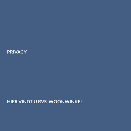
Retourinformatie
Garantie & klachten
Betaalmethodes
Download brochures
Contact
PRIVACY
Privacybeleid HTI-RVS
Privacy centrum
Cookiebeleid
Disclaimer
HIER VINDT U RVS-WOONWINKEL