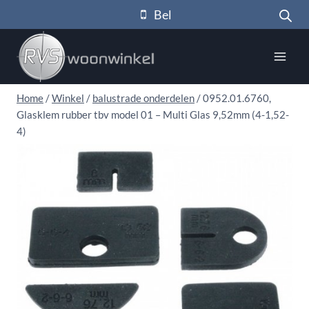
Doorgaan
Bel
naar
inhoud
Home
/
Winkel
/
balustrade onderdelen
/
0952.01.6760,
Glasklem rubber tbv model 01 – Multi Glas 9,52mm (4-1,52-
4)