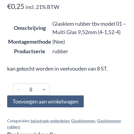
€
0,25
incl. 21% BTW
Glasklem rubber tbv model 01 –
Omschrijving
Multi Glas 9,52mm (4-1,52-4)
Montagemethode
(Nee)
Productserie
rubber
kan gekocht worden in veelvouden van 8 ST.
0952.01.6760,
Glasklem
Toevoegen aan winkelwagen
rubber
tbv
model
Categorieën:
balustrade onderdelen
,
Glasklemmen
,
Glasklemmen
rubbers
01